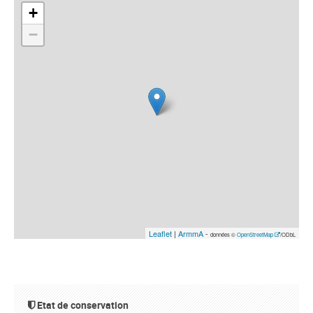
+
−
Leaflet
|
ArmmA
-
données ©
OpenStreetMap
/ODbL
Etat de conservation