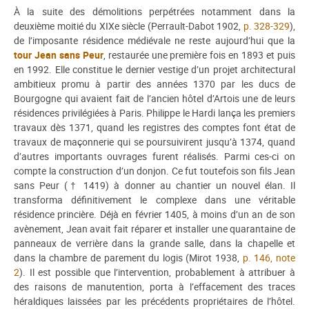
À la suite des démolitions perpétrées notamment dans la
deuxième moitié du XIXe siècle (Perrault-Dabot 1902,
p. 328-329
),
de l’imposante résidence médiévale ne reste aujourd’hui que la
tour Jean sans Peur
, restaurée une première fois en 1893 et puis
en 1992. Elle constitue le dernier vestige d’un projet architectural
ambitieux promu à partir des années 1370 par les ducs de
Bourgogne qui avaient fait de l’ancien hôtel d’Artois une de leurs
résidences privilégiées à Paris. Philippe le Hardi lança les premiers
travaux dès 1371, quand les registres des comptes font état de
travaux de maçonnerie qui se poursuivirent jusqu’à 1374, quand
d’autres importants ouvrages furent réalisés. Parmi ces-ci on
compte la construction d’un donjon. Ce fut toutefois son fils Jean
sans Peur († 1419) à donner au chantier un nouvel élan. Il
transforma définitivement le complexe dans une véritable
résidence princière. Déjà en février 1405, à moins d’un an de son
avènement, Jean avait fait réparer et installer une quarantaine de
panneaux de verrière dans la grande salle, dans la chapelle et
dans la chambre de parement du logis (Mirot 1938,
p. 146, note
2
). Il est possible que l’intervention, probablement à attribuer à
des raisons de manutention, porta à l’effacement des traces
héraldiques laissées par les précédents propriétaires de l’hôtel.