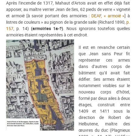
Après l’incendie de 1317, Mahaut d’Artois avait en effet déjà fait
apposer, au maître verrier Jean de Ses, 62 pieds de verre « vigneté
et armoié [à savoir portant des armoiries :
DEAF, « armoié »
] à
listres de couleurs » au pignon de la grande salle (Richard 1890,
p.
157
, p. 14)
(armoiries 1a-?)
. Nous ignorons toutefois quelles
armoiries étaient représentées à cet endroit.
Il est en revanche certain
que Jean sans Peur fit
représenter ces armes
dans d’autres corps de
bâtiment qu’il avait fait
édifier. Ses armes étaient
notamment visibles sur le
nouveau corps d’hôtel,
formé par deux ailes à deux
étages, construit entre
1409 et 1411 sous la
direction de Robert de
Helbutene, maître des
œuvres du duc (Plagnieux