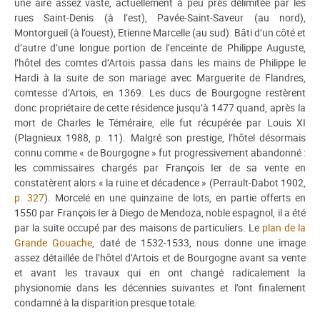
une aire assez vaste, actuellement à peu près délimitée par les
rues Saint-Denis (à l’est), Pavée-Saint-Saveur (au nord),
Montorgueil (à l’ouest), Etienne Marcelle (au sud). Bâti d’un côté et
d’autre d’une longue portion de l’enceinte de Philippe Auguste,
l’hôtel des comtes d’Artois passa dans les mains de Philippe le
Hardi à la suite de son mariage avec Marguerite de Flandres,
comtesse d’Artois, en 1369. Les ducs de Bourgogne restèrent
donc propriétaire de cette résidence jusqu’à 1477 quand, après la
mort de Charles le Téméraire, elle fut récupérée par Louis XI
(Plagnieux 1988, p. 11). Malgré son prestige, l’hôtel désormais
connu comme « de Bourgogne » fut progressivement abandonné :
les commissaires chargés par François Ier de sa vente en
constatèrent alors « la ruine et décadence » (Perrault-Dabot 1902,
p. 327
). Morcelé en une quinzaine de lots, en partie offerts en
1550 par François Ier à Diego de Mendoza, noble espagnol, il a été
par la suite occupé par des maisons de particuliers. Le
plan de la
Grande Gouache
, daté de 1532-1533, nous donne une image
assez détaillée de l’hôtel d’Artois et de Bourgogne avant sa vente
et avant les travaux qui en ont changé radicalement la
physionomie dans les décennies suivantes et l’ont finalement
condamné à la disparition presque totale.