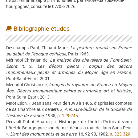
https://armma.saprat.fr/monument/paris-hotel-dartois-et-de-
bourgogne/, consulté le 07/08/2026.
Bibliographie études
Deschamps Paul, Thibaut Marc,
La peinture murale en France
au début de l’époque gothique
, Paris 1963.
Mérindol Christian de,
La maison des chevaliers de Pont-Saint-
Esprit
, t. 2.
Les décors peints : corpus des décors
monumentaux peints et armoriés du Moyen âge en France
,
Pont-Saint-Esprit 2001.
Mérindol Christian de,
Images du royaume de France au Moyen
Âge. Décors monumentaux peints et armoriés, art et histoire
,
Pont-Saint-Esprit 2013.
Mirot Léon, « Jean sans Peur de 1398 à 1405, d’après les comptes
de sa Chambre aux deniers »,
Annuaire-bulletin de la Société de
l’histoire de France
, 1938,
p. 129-245
.
Perrault-Dabot Anatole, « Historique de l’hôtel d’Artois devenu
hôtel de Bourgogne e son dernier débris la tour de Jans-Sans-Peur
»,
L’ami des monuments et des arts
, 16, 92-93, 1902,
p. 325-329
.