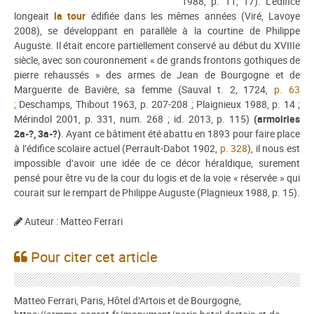
1988, p. 11, 17). L’édifice
longeait
la tour
édifiée dans les mêmes années (Viré, Lavoye
2008), se développant en parallèle à la courtine de Philippe
Auguste. Il était encore partiellement conservé au début du XVIIIe
siècle, avec son couronnement « de grands frontons gothiques de
pierre rehaussés » des armes de Jean de Bourgogne et de
Marguerite de Bavière, sa femme (Sauval t. 2, 1724,
p. 63
;
Deschamps, Thibout 1963, p. 207-208 ; Plaignieux 1988, p. 14 ;
Mérindol 2001, p. 331, num. 268 ; id. 2013, p. 115)
(armoiries
2a-?, 3a-?)
. Ayant ce bâtiment été abattu en 1893 pour faire place
à l’édifice scolaire actuel (Perrault-Dabot 1902,
p. 328
), il nous est
impossible d’avoir une idée de ce décor héraldique, surement
pensé pour être vu de la cour du logis et de la voie « réservée » qui
courait sur le rempart de Philippe Auguste (Plagnieux 1988, p. 15).
Auteur : Matteo Ferrari
Pour citer cet article
Matteo Ferrari, Paris, Hôtel d’Artois et de Bourgogne,