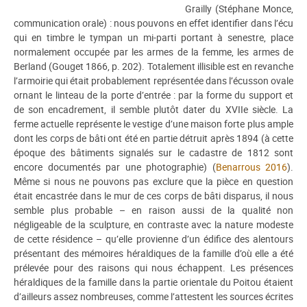
Grailly (Stéphane Monce,
communication orale) : nous pouvons en effet identifier dans l’écu
qui en timbre le tympan un mi-parti portant à senestre, place
normalement occupée par les armes de la femme, les armes de
Berland (Gouget 1866, p. 202). Totalement illisible est en revanche
l’armoirie qui était probablement représentée dans l’écusson ovale
ornant le linteau de la porte d’entrée : par la forme du support et
de son encadrement, il semble plutôt dater du XVIIe siècle. La
ferme actuelle représente le vestige d’une maison forte plus ample
dont les corps de bâti ont été en partie détruit après 1894 (à cette
époque des bâtiments signalés sur le cadastre de 1812 sont
encore documentés par une photographie) (
Benarrous 2016
).
Même si nous ne pouvons pas exclure que la pièce en question
était encastrée dans le mur de ces corps de bâti disparus, il nous
semble plus probable – en raison aussi de la qualité non
négligeable de la sculpture, en contraste avec la nature modeste
de cette résidence – qu’elle provienne d’un édifice des alentours
présentant des mémoires héraldiques de la famille d’où elle a été
prélevée pour des raisons qui nous échappent. Les présences
héraldiques de la famille dans la partie orientale du Poitou étaient
d’ailleurs assez nombreuses, comme l’attestent les sources écrites