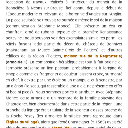
l’occasion de travaux réalisés à l’intérieur du manoir de la
Bonnelière à Néons-sur-Creuse, fief connu depuis le début de
l’Epoque moderne et relevant de la baronnie d’Angles-sur-l’Anglin.
La pièce sculptée se trouvait retournée à même le sol de la maison
(communication Stéphane Monce). Elle présente un écu en
chanfrein, orné de rubans, typique de la première Renaissance
poitevine : nous pouvons voir des exemplaires similaires parmi les
reliefs faisant jadis partie du décor du château de Bonnivet
(maintenant au Musée Sainte-Croix de Poitiers) et d’autres
édifices de la région (Poitiers,
maison rue de la Regratterie
)
(armoirie 1)
. La composition héraldique est tout à fait originelle :
l’armoirie présente un lion passant, probablement à l’origine de
sinople comme les fragments de couleur laissent croire, surmonté
en chef, à dextre, par une étole ou un manipule, et à senestre, par
un alérion (l’oiseau, qui rassemble à une aigle, ne présente en effet
ni bec ni pieds). Nous sommes portés à attribuer, avec Stéphane
Monce, cette armoirie à un membre de la famille poitevine des
Chasteigner, bien documentée dans cette partie de la région : une
branche du lignage était titulaire de la seigneurie assez proche de
la Roche-Posay (les armoiries familiales sont reproduite dans
l’église du village
), alors que René Chasteigner († 1565) avait été
abbé du monastère de la
Merci-Dieu
et que Léon, abbé de Saint-