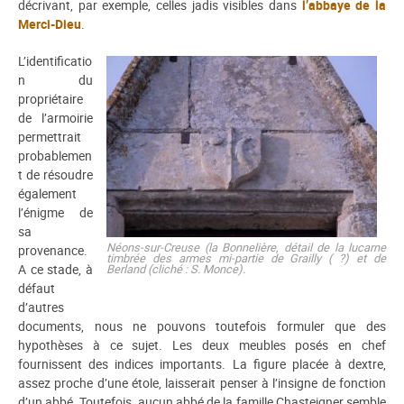
décrivant, par exemple, celles jadis visibles dans
l’abbaye de la
Merci-Dieu
.
L’identificatio
n du
propriétaire
de l’armoirie
permettrait
probablemen
t de résoudre
également
l’énigme de
sa
Néons-sur-Creuse (la Bonnelière, détail de la lucarne
provenance.
timbrée des armes mi-partie de Grailly ( ?) et de
A ce stade, à
Berland (cliché : S. Monce).
défaut
d’autres
documents, nous ne pouvons toutefois formuler que des
hypothèses à ce sujet. Les deux meubles posés en chef
fournissent des indices importants. La figure placée à dextre,
assez proche d’une étole, laisserait penser à l’insigne de fonction
d’un abbé. Toutefois, aucun abbé de la famille Chasteigner semble