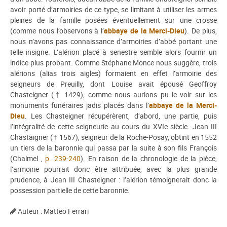
avoir porté d’armoiries de ce type, se limitant à utiliser les armes
pleines de la famille posées éventuellement sur une crosse
(comme nous l’observons à l’
abbaye de la Merci-Dieu
). De plus,
nous n’avons pas connaissance d’armoiries d’abbé portant une
telle insigne. L’alérion placé à senestre semble alors fournir un
indice plus probant. Comme Stéphane Monce nous suggère, trois
alérions (alias trois aigles) formaient en effet l’armoirie des
seigneurs de Preuilly, dont Louise avait épousé Geoffroy
Chasteigner († 1429), comme nous aurions pu le voir sur les
monuments funéraires jadis placés dans l’
abbaye de la Merci-
Dieu
. Les Chasteigner récupérèrent, d’abord, une partie, puis
l’intégralité de cette seigneurie au cours du XVIe siècle. Jean III
Chastaigner († 1567), seigneur de la Roche-Posay, obtint en 1552
un tiers de la baronnie qui passa par la suite à son fils François
(Chalmel ,
p. 239-240
). En raison de la chronologie de la pièce,
l’armoirie pourrait donc être attribuée, avec la plus grande
prudence, à Jean III Chasteigner : l’alérion témoignerait donc la
possession partielle de cette baronnie.
Auteur : Matteo Ferrari