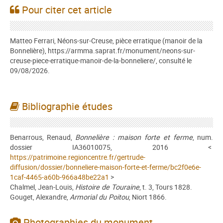
Pour citer cet article
Matteo Ferrari, Néons-sur-Creuse, pièce erratique (manoir de la
Bonnelière), https://armma.saprat.fr/monument/neons-sur-
creuse-piece-erratique-manoir-de-la-bonneliere/, consulté le
09/08/2026.
Bibliographie études
Benarrous, Renaud,
Bonnelière : maison forte et ferme
, num.
dossier IA36010075, 2016 <
https://patrimoine.regioncentre.fr/gertrude-
diffusion/dossier/bonneliere-maison-forte-et-ferme/bc2f0e6e-
1caf-4465-a60b-966a48be22a1
>
Chalmel, Jean-Louis,
Histoire de Touraine
, t. 3, Tours 1828.
Gouget, Alexandre,
Armorial du Poitou
, Niort 1866.
Photographies du monument