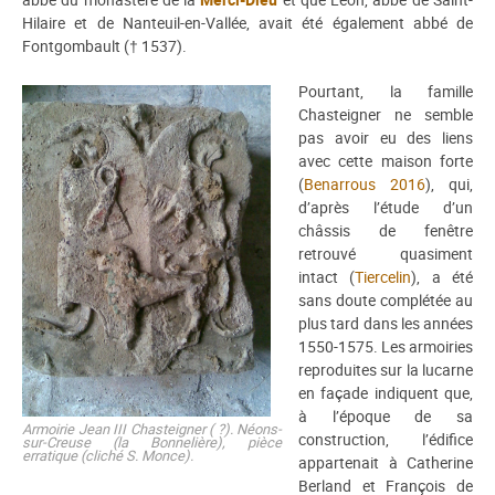
Hilaire et de Nanteuil-en-Vallée, avait été également abbé de
Fontgombault († 1537).
Pourtant, la famille
Chasteigner ne semble
pas avoir eu des liens
avec cette maison forte
(
Benarrous 2016
), qui,
d’après l’étude d’un
châssis de fenêtre
retrouvé quasiment
intact (
Tiercelin
), a été
sans doute complétée au
plus tard dans les années
1550-1575. Les armoiries
reproduites sur la lucarne
en façade indiquent que,
à l’époque de sa
Armoirie Jean III Chasteigner ( ?). Néons-
construction, l’édifice
sur-Creuse (la Bonnelière), pièce
erratique (cliché S. Monce).
appartenait à Catherine
Berland et François de