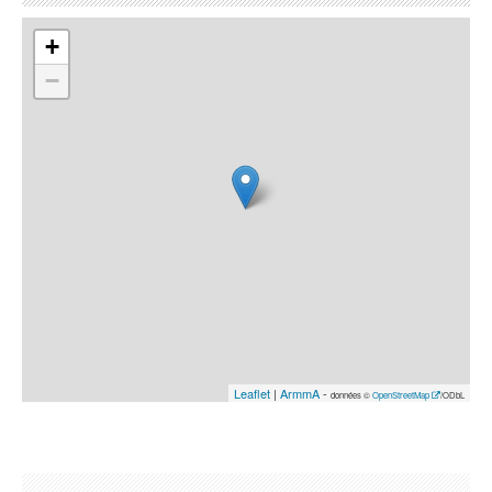
+
−
Leaflet
|
ArmmA
-
données ©
OpenStreetMap
/ODbL