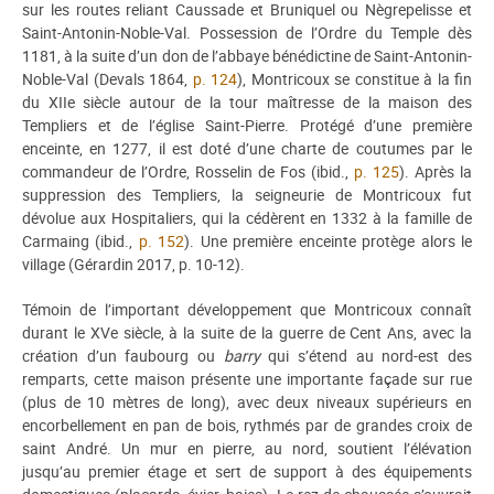
sur les routes reliant Caussade et Bruniquel ou Nègrepelisse et
Saint-Antonin-Noble-Val. Possession de l’Ordre du Temple dès
1181, à la suite d’un don de l’abbaye bénédictine de Saint-Antonin-
Noble-Val (Devals 1864,
p. 124
), Montricoux se constitue à la fin
du XIIe siècle autour de la tour maîtresse de la maison des
Templiers et de l’église Saint-Pierre. Protégé d’une première
enceinte, en 1277, il est doté d’une charte de coutumes par le
commandeur de l’Ordre, Rosselin de Fos (ibid.,
p. 125
). Après la
suppression des Templiers, la seigneurie de Montricoux fut
dévolue aux Hospitaliers, qui la cédèrent en 1332 à la famille de
Carmaing (ibid.,
p. 152
). Une première enceinte protège alors le
village (Gérardin 2017, p. 10-12).
Témoin de l’important développement que Montricoux connaît
durant le XVe siècle, à la suite de la guerre de Cent Ans, avec la
création d’un faubourg ou
barry
qui s’étend au nord-est des
remparts, cette maison présente une importante façade sur rue
(plus de 10 mètres de long), avec deux niveaux supérieurs en
encorbellement en pan de bois, rythmés par de grandes croix de
saint André. Un mur en pierre, au nord, soutient l’élévation
jusqu’au premier étage et sert de support à des équipements