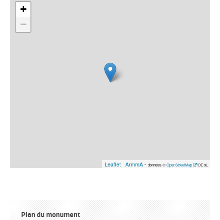
+
−
Leaflet
|
ArmmA
-
données ©
OpenStreetMap
/ODbL
Plan du monument