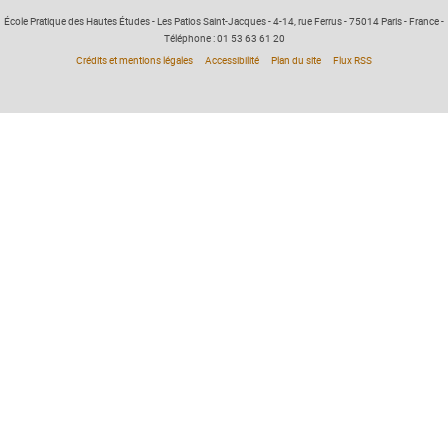
École Pratique des Hautes Études - Les Patios Saint-Jacques - 4-14, rue Ferrus - 75014 Paris - France -
Téléphone : 01 53 63 61 20
Crédits et mentions légales
Accessibilité
Plan du site
Flux RSS