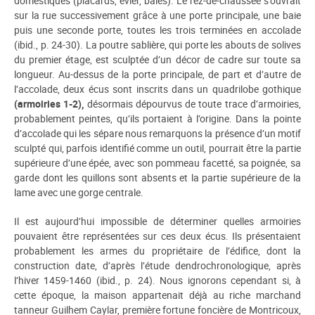
domestiques (placards, évier, baies). Le rez-de-chaussée s’ouvrait
sur la rue successivement grâce à une porte principale, une baie
puis une seconde porte, toutes les trois terminées en accolade
(ibid., p. 24-30). La poutre sablière, qui porte les abouts de solives
du premier étage, est sculptée d’un décor de cadre sur toute sa
longueur. Au-dessus de la porte principale, de part et d’autre de
l’accolade, deux écus sont inscrits dans un quadrilobe gothique
(armoiries 1-2),
désormais dépourvus de toute trace d’armoiries,
probablement peintes, qu’ils portaient à l’origine. Dans la pointe
d’accolade qui les sépare nous remarquons la présence d’un motif
sculpté qui, parfois identifié comme un outil, pourrait être la partie
supérieure d’une épée, avec son pommeau facetté, sa poignée, sa
garde dont les quillons sont absents et la partie supérieure de la
lame avec une gorge centrale.
Il est aujourd’hui impossible de déterminer quelles armoiries
pouvaient être représentées sur ces deux écus. Ils présentaient
probablement les armes du propriétaire de l’édifice, dont la
construction date, d’après l’étude dendrochronologique, après
l’hiver 1459-1460 (ibid., p. 24). Nous ignorons cependant si, à
cette époque, la maison appartenait déjà au riche marchand
tanneur Guilhem Caylar, première fortune foncière de Montricoux,