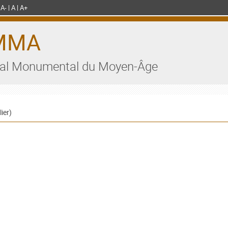
A-
A
A+
MMA
al Monumental du Moyen-Âge
ier)