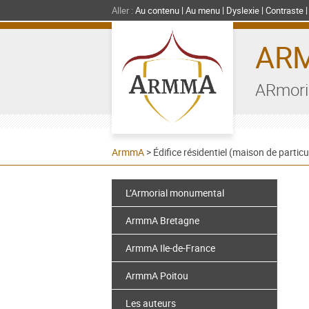
Aller :
Au contenu
Au menu
Dyslexie
Contraste
AR
ARmori
ArmmA
>
Édifice résidentiel (maison de particul
L’Armorial monumental
ArmmA Bretagne
ArmmA Ile-de-France
ArmmA Poitou
Les auteurs