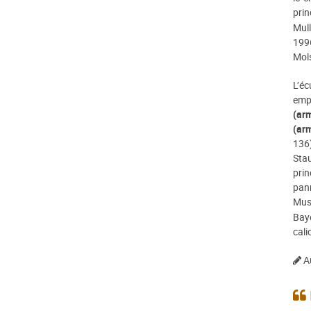
pri
Mull
1996
Mol
L’é
emp
(ar
(arm
136
Sta
prin
pann
Musé
Bay
cali
Au