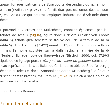
ncipaux lignages patriciens de Strasbourg, descendant du riche monn
enheim (Weill 1967, p. 287). La famille était possessionnée depuis 1386
, col. 2736), ce qui pourrait expliquer l’inhumation d’Adélaïde dans l
sheim.
cu paternel aux armes des Mullenheim, connues également par le b
reintes de sceaux (
Sigilla
), figure donc à dextre (Knidler von Knobl
moirie 5)
, tandis qu’à senestre se trouve celui de la famille de sa mè
oirie 6)
. Jean Ulrich III († 1422) aurait été l’époux d’une certaine Adheleid
), mais l’armoirie sculptée sur la dalle rattache la mère de la d
uffenberg, lignage noble de Haute-Alsace (Bischoff 2000, col. 3729-
cipale de ce lignage portait
d’argent au calice de gueules
, comme on p
eau représentant la crucifixion du Christ du retable de Stauffenberg (
e d’Unterlinden) et dans l’Armorial de Conrad Grünenberg à la fin du 
erische Staatsbibliothek, ms. Cgm 145,
f. 245r
). On en a sans doute ici 
ces d’une branche cadette.
teur : Thomas Brunner
Pour citer cet article