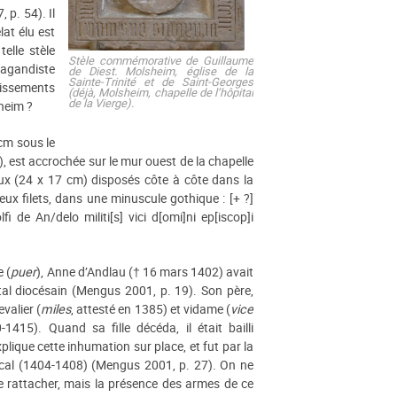
 p. 54). Il
lat élu est
elle stèle
Stèle commémorative de Guillaume
pagandiste
de Diest. Molsheim, église de la
Sainte-Trinité et de Saint-Georges
lissements
(déjà, Molsheim, chapelle de l’hôpital
de la Vierge).
sheim ?
 cm sous le
, est accrochée sur le mur ouest de la chapelle
eux (24 x 17 cm) disposés côte à côte dans la
eux filets, dans une minuscule gothique : [+ ?]
fi de An/delo militi[s] vici d[omi]ni ep[iscop]i
e (
puer
), Anne d’Andlau († 16 mars 1402) avait
tal diocésain (Mengus 2001, p. 19). Son père,
valier (
miles
, attesté en 1385) et vidame (
vice
1415). Quand sa fille décéda, il était bailli
lique cette inhumation sur place, et fut par la
local (1404-1408) (Mengus 2001, p. 27). On ne
le rattacher, mais la présence des armes de ce