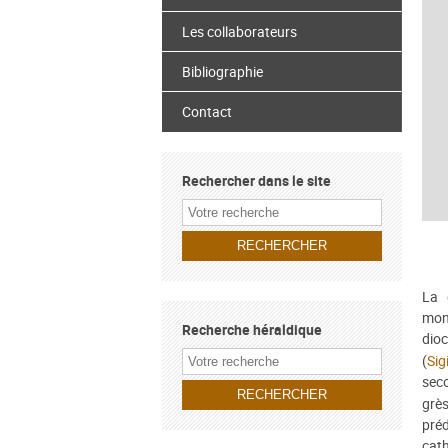
Les collaborateurs
Bibliographie
Contact
Rechercher dans le site
La
mon
Recherche héraldique
dioc
(
Sigi
sec
grè
pré
cath