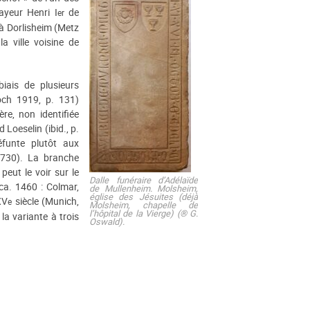
ayeur Henri I
de
er
 à Dorlisheim (Metz
a ville voisine de
iais de plusieurs
och 1919, p. 131)
re, non identifiée
 Loeselin (ibid., p.
éfunte plutôt aux
3730). La branche
eut le voir sur le
Dalle funéraire d’Adélaïde
ca. 1460 : Colmar,
de Mullenheim. Molsheim,
église des Jésuites (déjà
XV
siècle (Munich,
e
Molsheim, chapelle de
l’hôpital de la Vierge) (® G.
la variante à trois
Oswald).