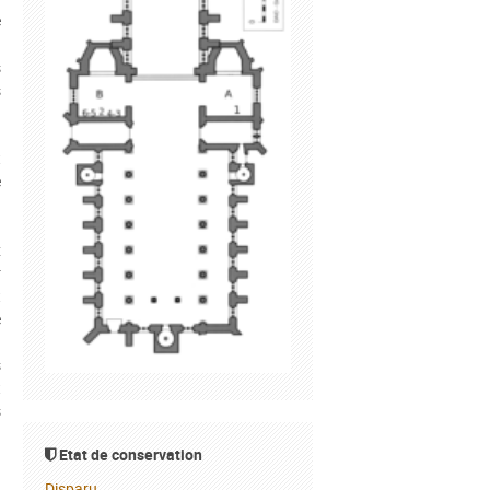
e
«
s
s
t
e
n
d
x
r
t
e
n
s
t
s
Etat de conservation
d
Disparu