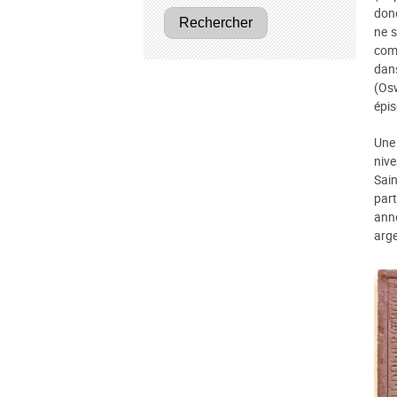
donc
Rechercher
ne s
comp
dan
(Os
épis
Une 
nive
Sain
part
anno
arge