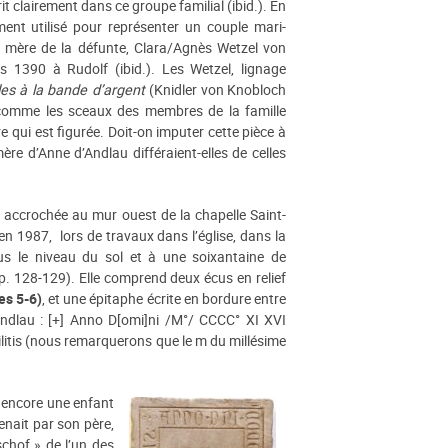
rit clairement dans ce groupe familial (ibid.). En
ment utilisé pour représenter un couple mari-
a mère de la défunte, Clara/Agnès Wetzel von
rs 1390 à Rudolf (ibid.). Les Wetzel, lignage
es à la bande d’argent
(Knidler von Knobloch
comme les sceaux des membres de la famille
rre qui est figurée. Doit-on imputer cette pièce à
ère d’Anne d’Andlau différaient-elles de celles
t accrochée au mur ouest de la chapelle Saint-
en 1987, lors de travaux dans l’église, dans la
us le niveau du sol et à une soixantaine de
p. 128-129). Elle comprend deux écus en relief
es 5-6)
, et une épitaphe écrite en bordure entre
Andlau : [+] Anno D[omi]ni /M°/ CCCC° XI XVI
] militis (nous remarquerons que le m du millésime
t encore une enfant
enait par son père,
schof » de l’un des