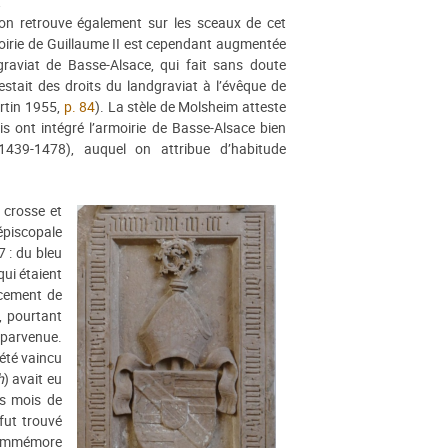
t
’on retrouve également sur les sceaux de cet
moirie de Guillaume II est cependant augmentée
aviat de Basse-Alsace, qui fait sans doute
estait des droits du landgraviat à l’évêque de
rtin 1955,
p. 84
). La stèle de Molsheim atteste
 ont intégré l’armoirie de Basse-Alsace bien
1439-1478), auquel on attribue d’habitude
 crosse et
épiscopale
 : du bleu
qui étaient
ncement de
, pourtant
 parvenue.
été vaincu
h
) avait eu
rs mois de
fut trouvé
 commémore