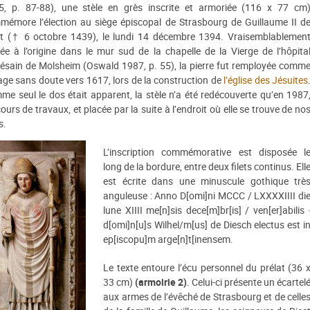
5, p. 87-88), une stèle en grès inscrite et armoriée (116 x 77 cm
mémore l’élection au siège épiscopal de Strasbourg de Guillaume II d
st († 6 octobre 1439), le lundi 14 décembre 1394. Vraisemblablemen
ée à l’origine dans le mur sud de la chapelle de la Vierge de l’hôpita
césain de Molsheim (Oswald 1987, p. 55), la pierre fut remployée comm
age sans doute vers 1617, lors de la construction de
l’église des Jésuites
e seul le dos était apparent, la stèle n’a été redécouverte qu’en 1987
ours de travaux, et placée par la suite à l’endroit où elle se trouve de no
s.
L’inscription commémorative est disposée l
long de la bordure, entre deux filets continus. Ell
est écrite dans une minuscule gothique trè
anguleuse : Anno D[omi]ni MCCC / LXXXXIIII di
lune XIIII me[n]sis dece[m]br[is] / ven[er]abilis 
d[omi]n[u]s Wilhel/m[us] de Diesch electus est i
ep[iscopu]m arge[n]t[inensem.
Le texte entoure l’écu personnel du prélat (36 
33 cm)
(armoirie 2)
. Celui-ci présente un écartel
aux armes de l’évêché de Strasbourg et de celle