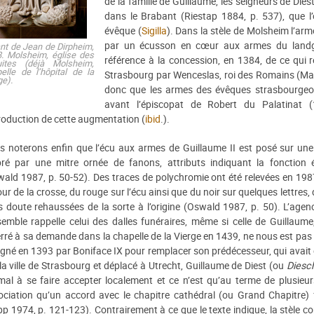
de la famille de Guillaume, les seigneurs de Dies
dans le Brabant (Riestap 1884, p. 537), que l
évêque (
Sigilla
). Dans la stèle de Molsheim l’ar
par un écusson en cœur aux armes du landgr
nt de Jean de Dirpheim,
. Molsheim, église des
référence à la concession, en 1384, de ce qui r
uites (déjà Molsheim,
elle de l’hôpital de la
Strasbourg par Wenceslas, roi des Romains (Ma
ge).
donc que les armes des évêques strasbourgeois
avant l’épiscopat de Robert du Palatinat (
troduction de cette augmentation (
ibid
.).
s noterons enfin que l’écu aux armes de Guillaume II est posé sur une
bré par une mitre ornée de fanons, attributs indiquant la fonction 
ald 1987, p. 50-52). Des traces de polychromie ont été relevées en 1987
ur de la crosse, du rouge sur l’écu ainsi que du noir sur quelques lettres, 
 doute rehaussées de la sorte à l’origine (Oswald 1987, p. 50). L’age
semble rappelle celui des dalles funéraires, même si celle de Guillaume
rré à sa demande dans la chapelle de la Vierge en 1439, ne nous est pas
gné en 1393 par Boniface IX pour remplacer son prédécesseur, qui avait 
la ville de Strasbourg et déplacé à Utrecht, Guillaume de Diest (ou
Diesc
mal à se faire accepter localement et ce n’est qu’au terme de plusieu
ociation qu’un accord avec le chapitre cathédral (ou Grand Chapitre) 
p 1974, p. 121-123). Contrairement à ce que le texte indique, la stèle