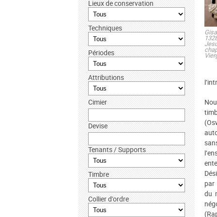
Lieux de conservation
Techniques
Gisa
1328
Jes
chap
Périodes
Vier
Attributions
l’in
Cimier
Nou
tim
(Osw
Devise
auto
sans
Tenants / Supports
l’en
ente
Dési
Timbre
par 
du 
Collier d'ordre
nég
(Rap