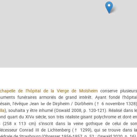
chapelle de l’hôpital de la Vierge de Molsheim
conserve plusieur
uments funéraires armoriés de grand intérêt. Ayant fondé l’hôpita
ésain, l’évêque Jean I
de Dirpheim / Dürbheim († 6 novembre 1328
er
lla
), souhaita y être inhumé (Oswald 2008, p. 120-121). Réalisé dans l
ond quart du XIV
siècle, son très réaliste gisant polychrome et doré e
e
s (258 x 113 cm) s’inscrit dans la veine gothique de celui de so
décesseur Conrad III de Lichtenberg († 1299), qui se trouve dans l
édrale de Strasbourg (Ohresser 1956-1957, p. 52 ; Oswald 2020, p. 16)