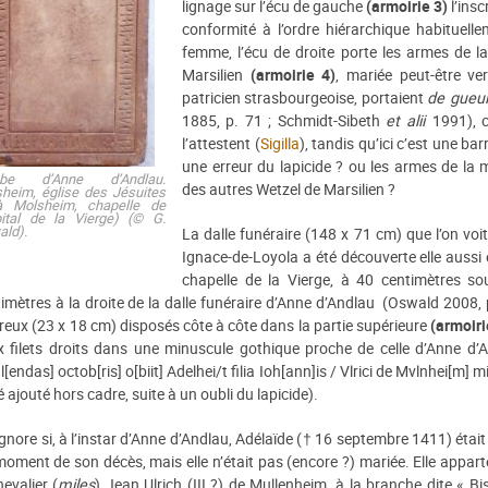
lignage sur l’écu de gauche
(armoirie 3)
l’insc
conformité à l’ordre hiérarchique habituelle
femme, l’écu de droite porte les armes de l
Marsilien
(armoirie 4)
, mariée peut-être ve
patricien strasbourgeoise, portaient
de gueul
1885, p. 71 ; Schmidt-Sibeth
et alii
1991), 
l’attestent (
Sigilla
), tandis qu’ici c’est une ba
une erreur du lapicide ? ou les armes de la m
be d’Anne d’Andlau.
des autres Wetzel de Marsilien ?
heim, église des Jésuites
jà Molsheim, chapelle de
pital de la Vierge) (© G.
ld).
La dalle funéraire (148 x 71 cm) que l’on voi
Ignace-de-Loyola a été découverte elle aussi 
chapelle de la Vierge, à 40 centimètres so
imètres à la droite de la dalle funéraire d’Anne d’Andlau (Oswald 2008, 
reux (23 x 18 cm) disposés côte à côte dans la partie supérieure
(armoiri
x filets droits dans une minuscule gothique proche de celle d’Anne d’
]l[endas] octob[ris] o[biit] Adelhei/t filia Ioh[ann]is / Vlrici de Mvlnhei[m
é ajouté hors cadre, suite à un oubli du lapicide).
gnore si, à l’instar d’Anne d’Andlau, Adélaïde († 16 septembre 1411) étai
oment de son décès, mais elle n’était pas (encore ?) mariée. Elle appart
hevalier (
miles
) Jean Ulrich (III ?) de Mullenheim, à la branche dite « Bi