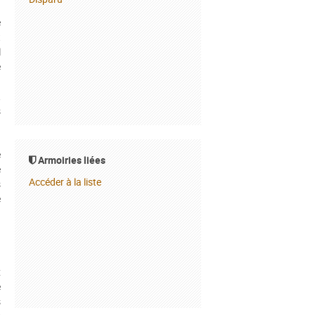
)
e
t
l
e
.
,
s
e
Armoiries liées
e
Accéder à la liste
s
e
·
n
x
é
s