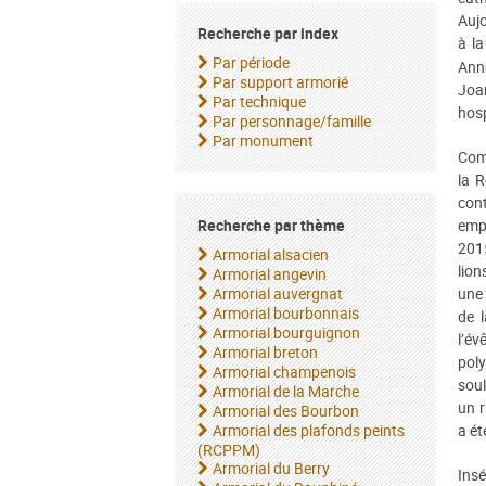
Aujo
Recherche par index
à la
Par période
Ann
Par support armorié
Joa
Par technique
hosp
Par personnage/famille
Par monument
Comm
la R
con
Recherche par thème
emp
2015
Armorial alsacien
lion
Armorial angevin
Armorial auvergnat
une 
Armorial bourbonnais
de l
Armorial bourguignon
l’é
Armorial breton
pol
Armorial champenois
soul
Armorial de la Marche
un r
Armorial des Bourbon
Armorial des plafonds peints
a ét
(RCPPM)
Armorial du Berry
Ins