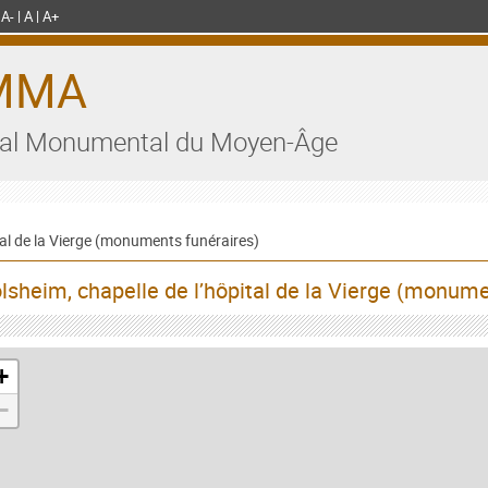
A-
A
A+
MMA
al Monumental du Moyen-Âge
tal de la Vierge (monuments funéraires)
lsheim, chapelle de l’hôpital de la Vierge (monume
+
−