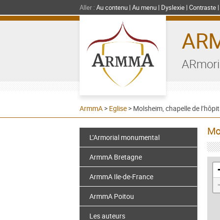
Aller :
Au contenu
Au menu
Dyslexie
Contraste
AR
ARmori
ArmmA
>
Eglise
>
Molsheim, chapelle de l’hôpi
Mo
L’Armorial monumental
ArmmA Bretagne
ArmmA Ile-de-France
ArmmA Poitou
Les auteurs