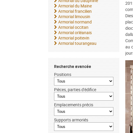
Armorial du Dauphiné
201
Armorial du Maine
com
Armorial francilien
Die
Armorial limousin
Armorial normand
plac
Armorial occitan
dio
Armorial orléanais
dall
Armorial poitevin
Comm
Armorial tourangeau
au c
jour
Recherche avancée
Positions
Pièces, parties d'édifice
Emplacements précis
Supports armoriés