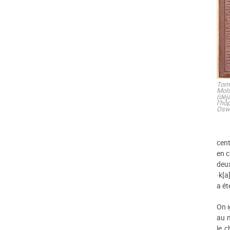
Tom
Mols
(dé
l’hô
Oswa
cent
en c
deu
·k[a
a ét
On i
au m
le c