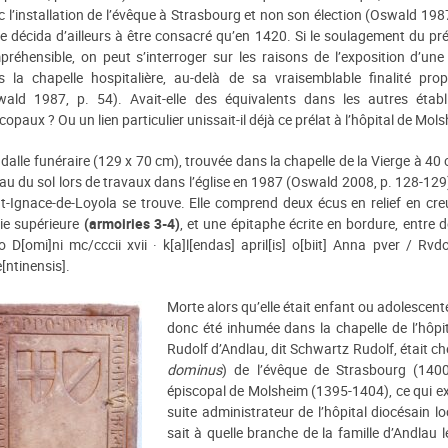
 l’installation de l’évêque à Strasbourg et non son élection (Oswald 1987,
e décida d’ailleurs à être consacré qu’en 1420. Si le soulagement du pré
réhensible, on peut s’interroger sur les raisons de l’exposition d’une t
s la chapelle hospitalière, au-delà de sa vraisemblable finalité pro
wald 1987, p. 54). Avait-elle des équivalents dans les autres étab
copaux ? Ou un lien particulier unissait-il déjà ce prélat à l’hôpital de Mol
dalle funéraire (129 x 70 cm), trouvée dans la chapelle de la Vierge à 40
au du sol lors de travaux dans l’église en 1987 (Oswald 2008, p. 128-129)
t-Ignace-de-Loyola se trouve. Elle comprend deux écus en relief en cr
ie supérieure
(armoiries 3-4)
, et une épitaphe écrite en bordure, entre d
 D[omi]ni mc/cccii xvii · k[a]l[endas] april[is] o[biit] Anna pver / Rvdol
[ntinensis].
Morte alors qu’elle était enfant ou adolescent
donc été inhumée dans la chapelle de l’hôpi
Rudolf d’Andlau, dit Schwartz Rudolf, était che
dominus
) de l’évêque de Strasbourg (1400-
épiscopal de Molsheim (1395-1404), ce qui exp
suite administrateur de l’hôpital diocésain 
sait à quelle branche de la famille d’Andlau 