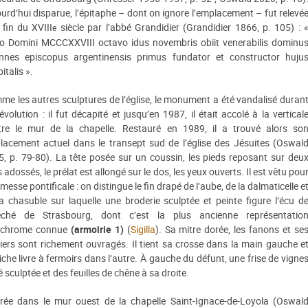
urd’hui disparue, l’épitaphe – dont on ignore l’emplacement – fut relevé
 fin du XVIII
siècle par l’abbé Grandidier (Grandidier 1866, p. 105) : 
e
o Domini MCCCXXVIII octavo idus novembris obiit venerabilis dominu
nnes episcopus argentinensis primus fundator et constructor huju
italis ».
e les autres sculptures de l’église, le monument a été vandalisé duran
évolution : il fut décapité et jusqu’en 1987, il était accolé à la vertical
tre le mur de la chapelle. Restauré en 1989, il a trouvé alors so
lacement actuel dans le transept sud de l’église des Jésuites (Oswal
, p. 79-80). La tête posée sur un coussin, les pieds reposant sur deu
s adossés, le prélat est allongé sur le dos, les yeux ouverts. Il est vêtu pou
messe pontificale : on distingue le fin drapé de l’aube, de la dalmaticelle e
a chasuble sur laquelle une broderie sculptée et peinte figure l’écu d
vêché de Strasbourg, dont c’est la plus ancienne représentatio
ychrome connue
(armoirie 1)
(
Sigilla
). Sa mitre dorée, les fanons et se
iers sont richement ouvragés. Il tient sa crosse dans la main gauche e
iche livre à fermoirs dans l’autre. À gauche du défunt, une frise de vigne
é sculptée et des feuilles de chêne à sa droite.
érée dans le mur ouest de la chapelle Saint-Ignace-de-Loyola (Oswal