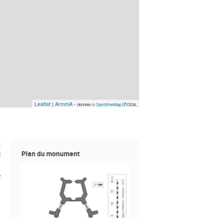
Leaflet
|
ArmmA
-
données ©
OpenStreetMap
/ODbL
s
Plan du monument
l
)
e
n
n
a
.