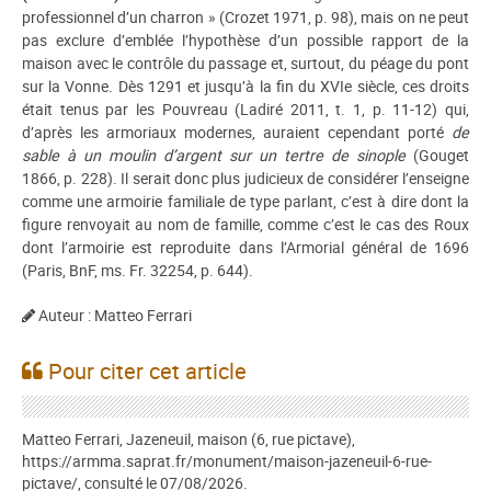
professionnel d’un charron » (Crozet 1971, p. 98), mais on ne peut
pas exclure d’emblée l’hypothèse d’un possible rapport de la
maison avec le contrôle du passage et, surtout, du péage du pont
sur la Vonne. Dès 1291 et jusqu’à la fin du XVIe siècle, ces droits
était tenus par les Pouvreau (Ladiré 2011, t. 1, p. 11-12) qui,
d’après les armoriaux modernes, auraient cependant porté
de
sable à un moulin d’argent sur un tertre de sinople
(Gouget
1866, p. 228). Il serait donc plus judicieux de considérer l’enseigne
comme une armoirie familiale de type parlant, c’est à dire dont la
figure renvoyait au nom de famille, comme c’est le cas des Roux
dont l’armoirie est reproduite dans l’Armorial général de 1696
(Paris, BnF, ms. Fr. 32254, p. 644).
Auteur : Matteo Ferrari
Pour citer cet article
Matteo Ferrari, Jazeneuil, maison (6, rue pictave),
https://armma.saprat.fr/monument/maison-jazeneuil-6-rue-
pictave/, consulté le 07/08/2026.