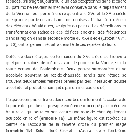
façades. S’il s’agit aujourd’hui d’un cas exceptionnel dans le cadre
du patrimoine résidentiel médiéval conservé dans le département
de la Vienne, tout porte à croire qu’entre le XVe et le XVIe siècle
une grande partie des maisons bourgeoises affichait à l’extérieur
des éléments héraldiques, sculptés ou peints. Les démolitions et
transformations radicales des édifices anciens, très fréquentes
dans la région dans la seconde moitié du XXe siècle (Crozet 1971,
p. 90), ont largement réduit la densité de ces représentations.
Dotée de deux étages, cette maison du XVe siècle se trouve à
quelques dizaines de mètres avant le pont sur la Vonne, sur la
route venant de Coulombiers. Deux portes surmontées d’une
accolade s’ouvrent au rez-de-chaussée, tandis qu’à l’étage se
trouvent deux amples fenêtres ornées par des linteaux en double
accolade (et probablement jadis par un meneau croisé).
L’espace compris entre les deux courbes qui forment l’accolade de
la porte de gauche est presque entièrement occupé par un écu en
haut relief qui porte en son centre une roue de char, également
sculptée en relief
(armoirie 1a)
. La même figure est répétée au
centre de l’accolade de la fenêtre droite du premier étage
(armoirie 1b)
. Selon René Crozet il s’agirait de « l’emblème