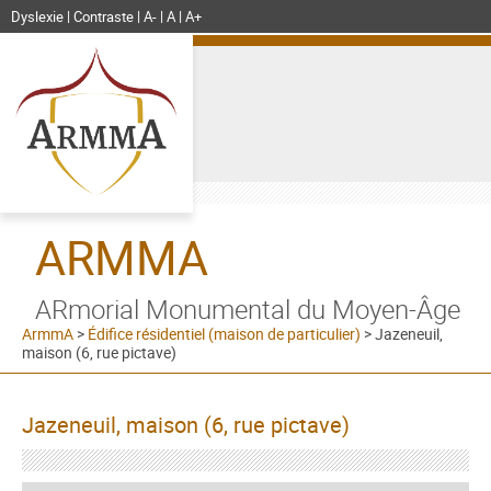
Dyslexie
Contraste
A-
A
A+
ARMMA
ARmorial Monumental du Moyen-Âge
ArmmA
>
Édifice résidentiel (maison de particulier)
>
Jazeneuil,
maison (6, rue pictave)
Jazeneuil, maison (6, rue pictave)