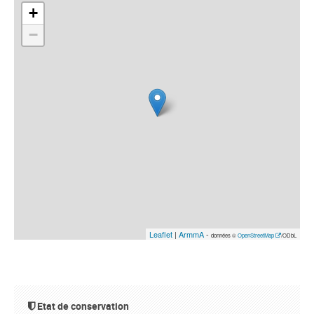
+
−
Leaflet
|
ArmmA
-
données ©
OpenStreetMap
/ODbL
Etat de conservation