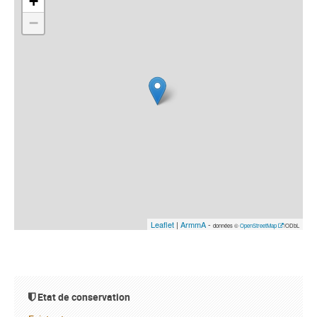
+
−
Leaflet
|
ArmmA
-
données ©
OpenStreetMap
/ODbL
Etat de conservation