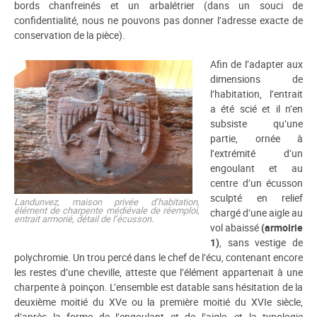
bords chanfreinés et un arbalétrier (dans un souci de
confidentialité, nous ne pouvons pas donner l’adresse exacte de
conservation de la pièce).
Afin de l’adapter aux
dimensions de
l’habitation, l’entrait
a été scié et il n’en
subsiste qu’une
partie, ornée à
l’extrémité d’un
engoulant et au
centre d’un écusson
sculpté en relief
Landunvez, maison privée d’habitation,
élément de charpente médiévale de réemploi,
chargé d’une aigle au
entrait armorié, détail de l’écusson.
vol abaissé
(armoirie
1)
, sans vestige de
polychromie. Un trou percé dans le chef de l’écu, contenant encore
les restes d’une cheville, atteste que l’élément appartenait à une
charpente à poinçon. L’ensemble est datable sans hésitation de la
deuxième moitié du XVe ou la première moitié du XVIe siècle,
d’après la forme de l’engoulant et de l’aigle, et la typologie