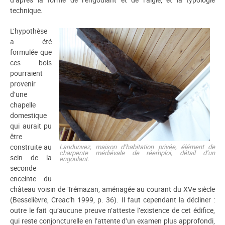
technique.
L’hypothèse
a été
formulée que
ces bois
pourraient
provenir
d’une
chapelle
domestique
qui aurait pu
être
Landunvez, maison d’habitation privée, élément de
construite au
charpente médiévale de réemploi, détail d’un
sein de la
engoulant.
seconde
enceinte du
château voisin de Trémazan, aménagée au courant du XVe siècle
(Besselièvre, Creac’h 1999, p. 36). Il faut cependant la décliner :
outre le fait qu’aucune preuve n’atteste l’existence de cet édifice,
qui reste conjoncturelle en l’attente d’un examen plus approfondi,