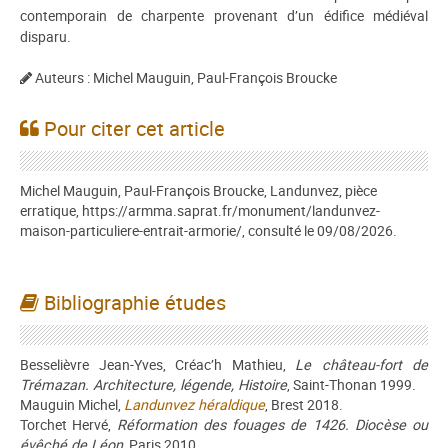
contemporain de charpente provenant d’un édifice médiéval
disparu.
Auteurs : Michel Mauguin, Paul-François Broucke
Pour citer cet article
Michel Mauguin, Paul-François Broucke, Landunvez, pièce
erratique, https://armma.saprat.fr/monument/landunvez-
maison-particuliere-entrait-armorie/, consulté le 09/08/2026.
Bibliographie études
Besselièvre Jean-Yves, Créac’h Mathieu,
Le château-fort de
Trémazan. Architecture, légende, Histoire
, Saint-Thonan 1999.
Mauguin Michel,
Landunvez héraldique
, Brest 2018.
Torchet Hervé,
Réformation des fouages de 1426. Diocèse ou
évêché de Léon
, Paris 2010.