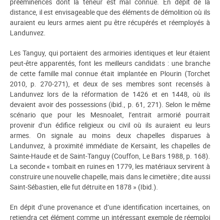
prééminences dont la teneur est mal connue. En dépit de la
distance, il est envisageable que des éléments de démolition où ils
auraient eu leurs armes aient pu être récupérés et réemployés à
Landunvez.
Les Tanguy, qui portaient des armoiries identiques et leur étaient
peut-être apparentés, font les meilleurs candidats : une branche
de cette famille mal connue était implantée en Plourin (Torchet
2010, p. 270-271), et deux de ses membres sont recensés à
Landunvez lors de la réformation de 1426 et en 1448, où ils
devaient avoir des possessions (ibid., p. 61, 271). Selon le même
scénario que pour les Mesnoalet, l’entrait armorié pourrait
provenir d’un édifice religieux ou civil où ils auraient eu leurs
armes. On signale au moins deux chapelles disparues à
Landunvez, à proximité immédiate de Kersaint, les chapelles de
Sainte-Haude et de Saint-Tanguy (Couffon, Le Bars 1988, p. 168).
La seconde « tombait en ruines en 1779, les matériaux servirent à
construire une nouvelle chapelle, mais dans le cimetière ; dite aussi
Saint-Sébastien, elle fut détruite en 1878 » (Ibid.).
En dépit d’une provenance et d’une identification incertaines, on
retiendra cet élément comme un intéressant exemple de réemploi