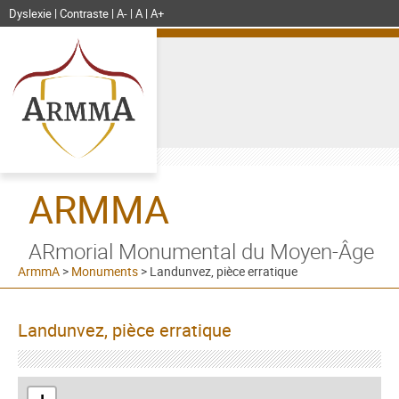
Dyslexie
Contraste
A-
A
A+
ARMMA
ARmorial Monumental du Moyen-Âge
ArmmA
>
Monuments
>
Landunvez, pièce erratique
Landunvez, pièce erratique