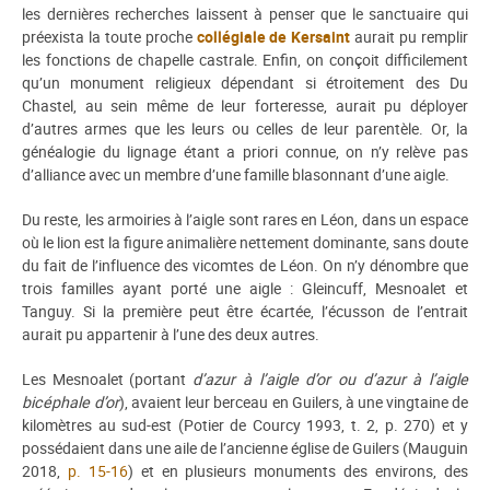
les dernières recherches laissent à penser que le sanctuaire qui
préexista la toute proche
collégiale de Kersaint
aurait pu remplir
les fonctions de chapelle castrale. Enfin, on conçoit difficilement
qu’un monument religieux dépendant si étroitement des Du
Chastel, au sein même de leur forteresse, aurait pu déployer
d’autres armes que les leurs ou celles de leur parentèle. Or, la
généalogie du lignage étant a priori connue, on n’y relève pas
d’alliance avec un membre d’une famille blasonnant d’une aigle.
Du reste, les armoiries à l’aigle sont rares en Léon, dans un espace
où le lion est la figure animalière nettement dominante, sans doute
du fait de l’influence des vicomtes de Léon. On n’y dénombre que
trois familles ayant porté une aigle : Gleincuff, Mesnoalet et
Tanguy. Si la première peut être écartée, l’écusson de l’entrait
aurait pu appartenir à l’une des deux autres.
Les Mesnoalet (portant
d’azur à l’aigle d’or ou d’azur à l’aigle
bicéphale d’or
), avaient leur berceau en Guilers, à une vingtaine de
kilomètres au sud-est (Potier de Courcy 1993, t. 2, p. 270) et y
possédaient dans une aile de l’ancienne église de Guilers (Mauguin
2018,
p. 15-16
) et en plusieurs monuments des environs, des