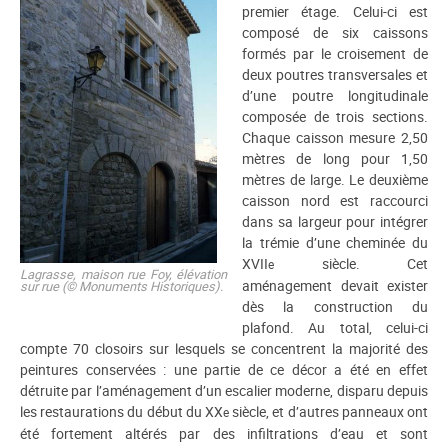
premier étage. Celui-ci est
composé de six caissons
formés par le croisement de
deux poutres transversales et
d’une poutre longitudinale
composée de trois sections.
Chaque caisson mesure 2,50
mètres de long pour 1,50
mètres de large. Le deuxième
caisson nord est raccourci
dans sa largeur pour intégrer
la trémie d’une cheminée du
XVII
siècle. Cet
e
Lagrasse, maison rue Foy, élévation
aménagement devait exister
sur rue (© Monuments Historiques).
dès la construction du
plafond. Au total, celui-ci
compte 70 closoirs sur lesquels se concentrent la majorité des
peintures conservées : une partie de ce décor a été en effet
détruite par l’aménagement d’un escalier moderne, disparu depuis
les restaurations du début du XX
siècle, et d’autres panneaux ont
e
été fortement altérés par des infiltrations d’eau et sont