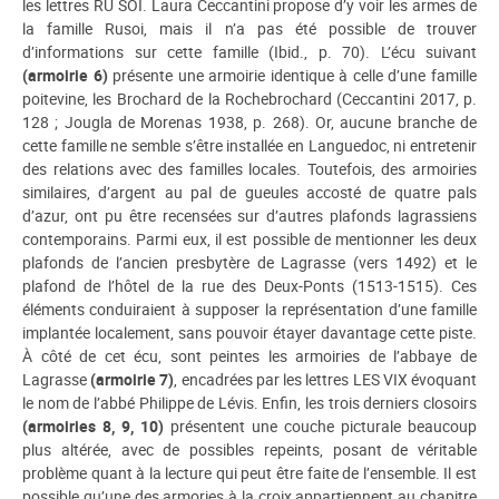
les lettres RU SOI. Laura Ceccantini propose d’y voir les armes de
la famille Rusoi, mais il n’a pas été possible de trouver
d’informations sur cette famille (Ibid., p. 70). L’écu suivant
(armoirie 6)
présente une armoirie identique à celle d’une famille
poitevine, les Brochard de la Rochebrochard (Ceccantini 2017, p.
128 ; Jougla de Morenas 1938, p. 268). Or, aucune branche de
cette famille ne semble s’être installée en Languedoc, ni entretenir
des relations avec des familles locales. Toutefois, des armoiries
similaires, d’argent au pal de gueules accosté de quatre pals
d’azur, ont pu être recensées sur d’autres plafonds lagrassiens
contemporains. Parmi eux, il est possible de mentionner les deux
plafonds de l’ancien presbytère de Lagrasse (vers 1492) et le
plafond de l’hôtel de la rue des Deux-Ponts (1513-1515). Ces
éléments conduiraient à supposer la représentation d’une famille
implantée localement, sans pouvoir étayer davantage cette piste.
À côté de cet écu, sont peintes les armoiries de l’abbaye de
Lagrasse
(armoirie 7)
, encadrées par les lettres LES VIX évoquant
le nom de l’abbé Philippe de Lévis. Enfin, les trois derniers closoirs
(armoiries 8, 9, 10)
présentent une couche picturale beaucoup
plus altérée, avec de possibles repeints, posant de véritable
problème quant à la lecture qui peut être faite de l’ensemble. Il est
possible qu’une des armories à la croix appartiennent au chapitre