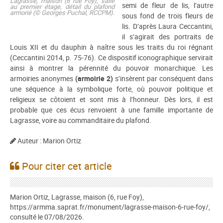
Lagrasse, maison (6 rue Foy), salle
semi de fleur de lis, l’autre
au premier étage, détail du plafond
armorié (© Georges Puchal, RCCPM).
sous fond de trois fleurs de
lis. D’après Laura Ceccantini,
il s’agirait des portraits de
Louis XII et du dauphin à naître sous les traits du roi régnant
(Ceccantini 2014, p. 75-76). Ce dispositif iconographique servirait
ainsi à montrer la pérennité du pouvoir monarchique. Les
armoiries anonymes
(armoirie 2)
s’insèrent par conséquent dans
une séquence à la symbolique forte, où pouvoir politique et
religieux se côtoient et sont mis à l’honneur. Dès lors, il est
probable que ces écus renvoient à une famille importante de
Lagrasse, voire au commanditaire du plafond.
Auteur : Marion Ortiz
Pour citer cet article
Marion Ortiz, Lagrasse, maison (6, rue Foy),
https://armma.saprat.fr/monument/lagrasse-maison-6-rue-foy/,
consulté le 07/08/2026.