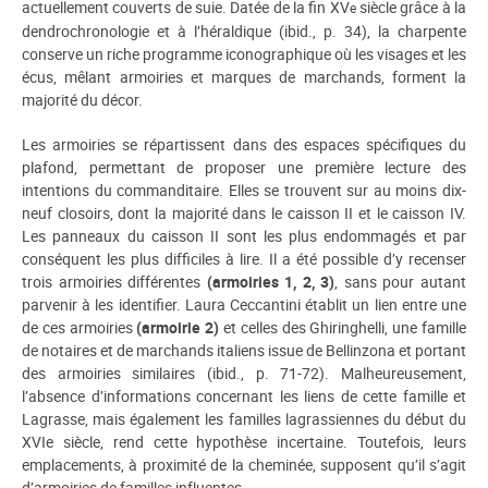
actuellement couverts de suie. Datée de la fin XV
siècle grâce à la
e
dendrochronologie et à l’héraldique (ibid., p. 34), la charpente
conserve un riche programme iconographique où les visages et les
écus, mêlant armoiries et marques de marchands, forment la
majorité du décor.
Les armoiries se répartissent dans des espaces spécifiques du
plafond, permettant de proposer une première lecture des
intentions du commanditaire. Elles se trouvent sur au moins dix-
neuf closoirs, dont la majorité dans le caisson II et le caisson IV.
Les panneaux du caisson II sont les plus endommagés et par
conséquent les plus difficiles à lire. Il a été possible d’y recenser
trois armoiries différentes
(
armoiries 1, 2, 3)
, sans pour autant
parvenir à les identifier. Laura Ceccantini établit un lien entre une
de ces armoiries
(armoirie 2)
et celles des Ghiringhelli, une famille
de notaires et de marchands italiens issue de Bellinzona et portant
des armoiries similaires (ibid., p. 71-72). Malheureusement,
l’absence d’informations concernant les liens de cette famille et
Lagrasse, mais également les familles lagrassiennes du début du
XVIe siècle, rend cette hypothèse incertaine. Toutefois, leurs
emplacements, à proximité de la cheminée, supposent qu’il s’agit
d’armoiries de familles influentes.