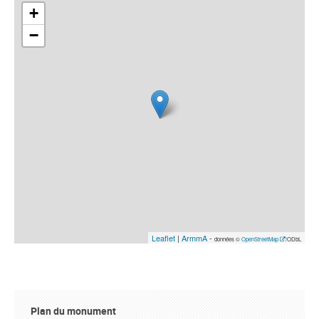
+
−
Leaflet
|
ArmmA
-
données ©
OpenStreetMap
/ODbL
Plan du monument