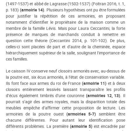
(1497-1537) et abbé de Lagrasse (1502-1537) (Foltran 2016, t. 1,
p. 183)
(armoirie 14)
. Plusieurs hypothèses ont pu être formulées
pour justifier la répétition de ces armoiries, en proposant
notamment d’identifier le propriétaire de la maison comme un
membre de la famille Lévis. Mais pour Laura Ceccantini, la forte
présence de marques de marchands conduit à remettre en
question cette théorie (Ceccantini 2014, p. 101-102). De plus,
celles-ci sont placées de part et d’autre de la cheminée, espace
hiérarchiquement supérieur de la salle, soulignant l’importance de
ces familles.
Le caisson IV conserve neuf closoirs armoriés avec, au-dessus de
la poutre est, six écus armoriés, à l’état de conservation variable.
Ils font face aux armes du roi de France
(armoirie 11)
et à deux
closoirs entièrement lessivés laissant transparaître les profils
d’écus également timbrés d’une couronne
(armoiries 12, 13)
. Il
pourrait s’agir des armes royales, mais la disparition totale des
meubles empêche d’affirmer cette proposition de lecture. Les
armoiries de la poutre ouest
(armoiries 5-7)
semblent être
chacune différentes. Pour autant leur identification pose
différents problèmes. La première
(armoirie 5)
est encadrée par