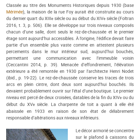
Classée au titre des Monuments Historiques depuis 1930 (base
Mérimée
), la maison de la rue Foy aurait été construite au cours
du dernier quart du XIII
siècle ou au début du XIV
siècle (Foltran
e
e
2016, t. 3, p. 506). Elle se développe sur trois niveaux composés
chacun d’une salle, dont seuls le rez-de-chaussée et le premier
étage sont aujourd’hui accessibles. À l’origine, l’édifice devait faire
partie d’un ensemble plus vaste comme en attestent plusieurs
percements dans le mur intérieur sud, aujourd’hui bouchés,
permettant une communication avec l’immeuble voisin
(Ceccantini 2014, p. 39). Menacée d’effondrement, l’élévation
extérieure a été remontée en 1930 par l’architecte Henri Nodet
(ibid., p. 19-22). Le rez-de-chaussée conserve les traces de trois
arcs en plein cintre, dont deux sont aujourd’hui bouchés. Ils
devaient probablement ouvrir sur l’étal d’une boutique. Le premier
niveau est percé de deux croisées, datables de la fin du XIV
ou du
e
début du XV
siècle. La charpente de toit a quant à elle été
e
abaissée en 1933 en raison de son état de délabrement
responsable d’altérations aux niveaux inférieurs.
Le décor armorié se concentre
sur le plafond à caissons du