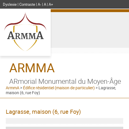
Dyslexie
Contraste
A-
A
A+
ARMMA
ARmorial Monumental du Moyen-Âge
ArmmA
>
Édifice résidentiel (maison de particulier)
>
Lagrasse,
maison (6, rue Foy)
Lagrasse, maison (6, rue Foy)