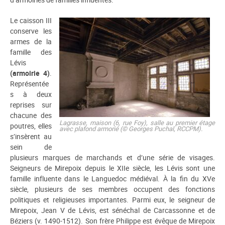
Le caisson III
conserve les
armes de la
famille des
Lévis
(
armoirie 4)
.
Représentée
s à deux
reprises sur
chacune des
Lagrasse, maison (6, rue Foy), salle au premier étage
poutres, elles
avec plafond armorié (© Georges Puchal, RCCPM).
s’insèrent au
sein de
plusieurs marques de marchands et d’une série de visages.
Seigneurs de Mirepoix depuis le XIIe siècle, les Lévis sont une
famille influente dans le Languedoc médiéval. À la fin du XVe
siècle, plusieurs de ses membres occupent des fonctions
politiques et religieuses importantes. Parmi eux, le seigneur de
Mirepoix, Jean V de Lévis, est sénéchal de Carcassonne et de
Béziers (v. 1490-1512). Son frère Philippe est évêque de Mirepoix