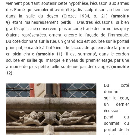
viennent pourtant soutenir cette hypothèse, l’écusson aux armes
des Fumé qui semblerait avoir été jadis sculpté sur la cheminée
dans la salle du doyen (Crozet 1934, p. 21)
(armoirie
9)
étant malheureusement perdu
. D’autres écussons, si bien
grattés qu’ils ne conservent plus aucune trace des armoiries qui y
étaient représentées, ornent encore la façade de l’immeuble.
Du coté donnant sur la rue, un grand écu est sculpté sur le portail
principal, encastré à l’intérieur de l’accolade qui encadre la porte
en plein cintre
(armoirie 11)
. Il est surmonté, dans le cordon
sculpté en saillie qui marque le niveau du premier étage, par une
armoirie de plus petite taille soutenue par deux anges
(armoirie
12)
.
Du coté
donnant
sur la cour,
un dernier
écusson
pend du
sommet du
portail de la