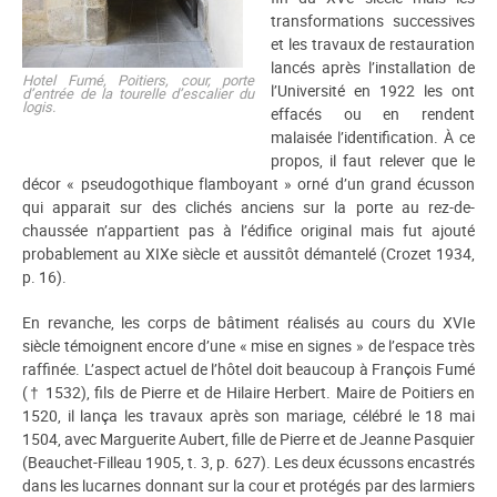
transformations successives
et les travaux de restauration
lancés après l’installation de
Hotel Fumé, Poitiers, cour, porte
l’Université en 1922 les ont
d’entrée de la tourelle d’escalier du
logis.
effacés ou en rendent
malaisée l’identification. À ce
propos, il faut relever que le
décor « pseudogothique flamboyant » orné d’un grand écusson
qui apparait sur des clichés anciens sur la porte au rez-de-
chaussée n’appartient pas à l’édifice original mais fut ajouté
probablement au XIXe siècle et aussitôt démantelé (Crozet 1934,
p. 16).
En revanche, les corps de bâtiment réalisés au cours du XVIe
siècle témoignent encore d’une « mise en signes » de l’espace très
raffinée. L’aspect actuel de l’hôtel doit beaucoup à François Fumé
(† 1532), fils de Pierre et de Hilaire Herbert. Maire de Poitiers en
1520, il lança les travaux après son mariage, célébré le 18 mai
1504, avec Marguerite Aubert, fille de Pierre et de Jeanne Pasquier
(Beauchet-Filleau 1905, t. 3, p. 627). Les deux écussons encastrés
dans les lucarnes donnant sur la cour
et protégés par des larmiers