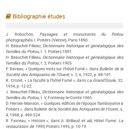
Bibliographie études
J. Robuchon,
Paysages et monuments du Poitou
photographiés
, I. Poitiers (Vienne), Paris 1890.
H. Beauchet-Filleau,
Dictionnaire historique et généalogique des
familles du Poitou
, t. 1, Poitiers 1891.
H. Beauchet-Filleau,
Dictionnaire historique et généalogique des
familles du Poitou
, t. 3, Poitiers 1905.
P. Raveau, « Quelques mots sur l’hôtel Fumé », dans
Bulletin de la
Société des Antiquaires de l’Ouest
, s. 3, 6, 1922, p. 88-101.
R. Crozet, « La faculté à l’hôtel Fumé », dans
La Grand’Goule
, 32,
1934, p. 12-22.
J. Beauchet-Filleau,
Dictionnaire historique et généalogique des
familles du Poitou
, t. V, Fontenay-le-Comte 1965.
D. Hernier-Manson, « Quelques édifices de l’époque flamboyante à
Poitiers », dans Bulletin de la Société des Antiquaires de l’Ouest, s.
4, 1968, p. 499-524.
R. Favreau, « Histoire », dans A. Brillaud
et alii
,
Hôtel Fumé. La
restauration de 1995
, Poitiers 1995, p. 10-19.