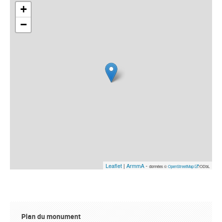
+
−
Leaflet
|
ArmmA
-
données ©
OpenStreetMap
/ODbL
Plan du monument