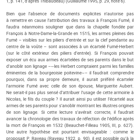
1, p. 141, d’après Thibaudeau) (Guillaume 1995, p. 29, note 6).
Bien que l’absence de documents explicites n’autorise pas
à remettre en cause l’attribution des travaux à François Fumé, il
faudra néanmoins souligner que dans la chapelle fondée par
François à Notre-Dame-la-Grande en 1515, les armes pleines des
Fumé – visibles sur les piliers d’entrée et sur la clef pendante au
centre de la voûte – sont associées à un écartelé Fumé-Herbert
(sur le côté extérieur des piliers d’entrée). Si François pouvait
exposer un écu aux armes écartelées de ses parents dans le but
d’anoblir son lignage –~les Herbert comptaient parmi les familles
éminentes de la bourgeoisie poitevine~– il faudrait comprendre
pourquoi, dans sa propre demeure, il aurait préféré écarteler
l’armoirie Fumé avec celle de son épouse, Marguerite Aubert.
Ne serait-il pas plus sensé d’attribuer l’usage de cette armoirie à
Nicolas, le fils du couple ? Il aurait ainsi pu utiliser l’écartelé aux
armes de ses parents pour s’anoblir montrant les illustres origines
de son lignage. Si cette lecture s’avérait correcte, il faudrait
avancer la chronologie des travaux de réfection de l’édifice après
la mort de François en 1532 (Beauchet-Filleau 1905, III, p. 627).
Une autre hypothèse est pourtant envisageable : comme le
proposait P. Raveau (Raveau 1922, p. 90), il est possible qu’à la