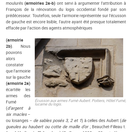
moulurés
(armoiries 2a-b)
ont servi à argumenter l’attribution à
François de la rénovation du logis occidental fondé par son
prédécesseur. Toutefois, seule l’armoirie représentée sur l’écusson
de gauche est encore lisible, l’autre ayant été presque totalement
effacée par l’action des agents atmosphériques
(armoirie
2b)
. Nous
pouvons
alors
constater
que l’armoirie
sur la gauche
(armoirie 2a)
écartèle les
armes des
Écusson aux armes Fumé-Aubert. Poitiers, Hôtel Fumé,
Fumé
lucarne du logis.
(
d’argent à
six macles
–
ou losanges –
de sables posés 3, 2 et 1
) à celles des Aubert (
de
gueules au haubert ou cotte de maille d’or
; Beauchet-Filleau t.