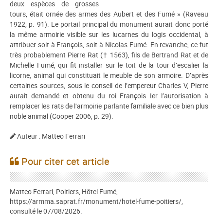
deux espèces de grosses
tours, était ornée des armes des Aubert et des Fumé » (Raveau
1922, p. 91). Le portail principal du monument aurait donc porté
la même armoirie visible sur les lucarnes du logis occidental, à
attribuer soit à François, soit à Nicolas Fumé. En revanche, ce fut
très probablement Pierre Rat († 1563), fils de Bertrand Rat et de
Michelle Fumé, qui fit installer sur le toit de la tour d’escalier la
licorne, animal qui constituait le meuble de son armoire. D’après
certaines sources, sous le conseil de l’empereur Charles V, Pierre
aurait demandé et obtenu du roi François Ier l’autorisation à
remplacer les rats de l’armoirie parlante familiale avec ce bien plus
noble animal (Cooper 2006, p. 29).
Auteur : Matteo Ferrari
Pour citer cet article
Matteo Ferrari, Poitiers, Hôtel Fumé,
https://armma.saprat.fr/monument/hotel-fume-poitiers/,
consulté le 07/08/2026.