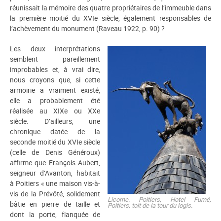
réunissait la mémoire des quatre propriétaires de l’immeuble dans
la première moitié du XVIe siècle, également responsables de
l’achèvement du monument (Raveau 1922, p. 90) ?
Les deux interprétations
semblent pareillement
improbables et, à vrai dire,
nous croyons que, si cette
armoirie a vraiment existé,
elle a probablement été
réalisée au XIXe ou XXe
siècle. D’ailleurs, une
chronique datée de la
seconde moitié du XVIe siècle
(celle de Denis Généroux)
affirme que François Aubert,
seigneur d’Avanton, habitait
à Poitiers « une maison vis-à-
vis de la Prévôté, solidement
Licorne. Poitiers, Hotel Fumé,
bâtie en pierre de taille et
Poitiers, toit de la tour du logis.
dont la porte, flanquée de