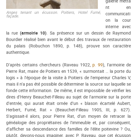
galerie metta
nt en
Anges tenant un écusson. Poitiers, Hotel Fumé,
communicati
façade.
on la cour
interne avec
la rue
(armoirie 10)
. Sa présence sur un dessin de Raymond
Bourdier réalisé bien avant le début des travaux de restauration
du palais (Robuchon 1890, p. 148), prouve son caractère
authentique.
D’après certains chercheurs (Raveau 1922,
p. 99
), l’armoirie de
Pierre Rat, maire de Poitiers en 1539, « surmontait … la porte du
logis » à l’époque de la visite à Poitiers de l’empereur Charles V,
mais il n’a pas été possible de déterminer la source sur laquelle se
fonde cette information. De même, il est impossible de vérifier les
dires d’Henry Beauchet-Filleau au sujet de l’armoirie sur la porte
d’entrée, qui aurait était ornée d’un « blason écartelé Aubert,
Herbert, Fumé, Rat » (Beauchet-Filleau 1905, III, p. 627).
S’agissait-il alors, pour Pierre Rat, d’un moyen de retracer la
généalogie des propriétaires de l’immeuble et, par conséquent,
d’afficher sa descendance des familles de l’élite poitevine ? Ou,
plutôt, devons-nous imaginer, avec P. Raveau, que cet écusson