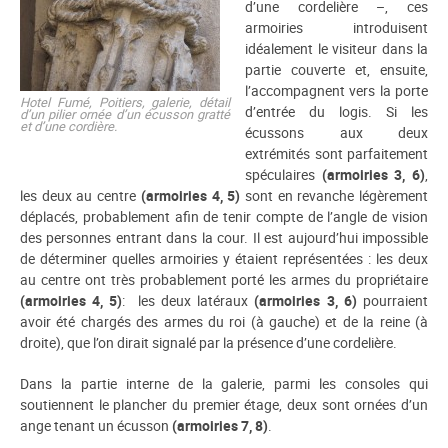
d’une cordelière –, ces
armoiries introduisent
idéalement le visiteur dans la
partie couverte et, ensuite,
l’accompagnent vers la porte
Hotel Fumé, Poitiers, galerie, détail
d’entrée du logis. Si les
d’un pilier ornée d’un écusson gratté
et d’une cordière.
écussons aux deux
extrémités sont parfaitement
spéculaires
(armoiries 3, 6)
,
les deux au centre
(armoiries 4, 5)
sont en revanche légèrement
déplacés, probablement afin de tenir compte de l’angle de vision
des personnes entrant dans la cour. Il est aujourd’hui impossible
de déterminer quelles armoiries y étaient représentées : les deux
au centre ont très probablement porté les armes du propriétaire
(armoiries 4, 5)
: les deux latéraux
(armoiries 3, 6)
pourraient
avoir été chargés des armes du roi (à gauche) et de la reine (à
droite), que l’on dirait signalé par la présence d’une cordelière.
Dans la partie interne de la galerie, parmi les consoles qui
soutiennent le plancher du premier étage, deux sont ornées d’un
ange tenant un écusson
(armoiries 7, 8)
.