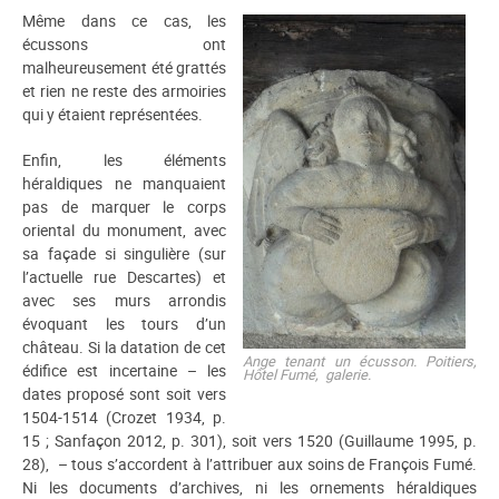
Même dans ce cas, les
écussons ont
malheureusement été grattés
et rien ne reste des armoiries
qui y étaient représentées.
Enfin, les éléments
héraldiques ne manquaient
pas de marquer le corps
oriental du monument, avec
sa façade si singulière (sur
l’actuelle rue Descartes) et
avec ses murs arrondis
évoquant les tours d’un
château. Si la datation de cet
Ange tenant un écusson. Poitiers,
édifice est incertaine – les
Hôtel Fumé, galerie.
dates proposé sont soit vers
1504-1514 (Crozet 1934, p.
15 ; Sanfaçon 2012, p. 301), soit vers 1520 (Guillaume 1995, p.
28), – tous s’accordent à l’attribuer aux soins de François Fumé.
Ni les documents d’archives, ni les ornements héraldiques