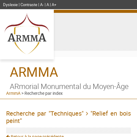
Dyslexie
Contraste
A-
A
A+
ARMMA
ARmorial Monumental du Moyen-Âge
ArmmA
>
Recherche par index
Recherche par "Techniques"
"Relief en bois
peint"
Retour à la page précédente