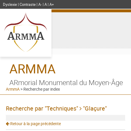
Dyslexie
Contraste
A-
A
A+
ARMMA
ARmorial Monumental du Moyen-Âge
ArmmA
>
Recherche par index
Recherche par "Techniques"
"Glaçure"
Retour à la page précédente