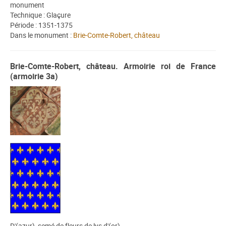
monument
Technique : Glaçure
Période : 1351-1375
Dans le monument :
Brie-Comte-Robert, château
Brie-Comte-Robert, château. Armoirie roi de France
(armoirie 3a)
D'(azur), semé de fleurs de lys d'(or).