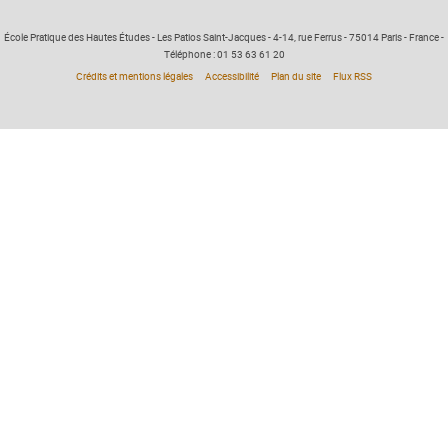
École Pratique des Hautes Études - Les Patios Saint-Jacques - 4-14, rue Ferrus - 75014 Paris - France -
Téléphone : 01 53 63 61 20
Crédits et mentions légales
Accessibilité
Plan du site
Flux RSS