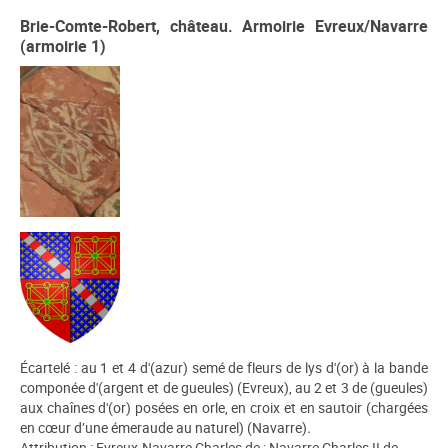
Brie-Comte-Robert, château. Armoirie Evreux/Navarre
(armoirie 1)
Écartelé : au 1 et 4 d'(azur) semé de fleurs de lys d'(or) à la bande
componée d'(argent et de gueules) (Evreux), au 2 et 3 de (gueules)
aux chaînes d'(or) posées en orle, en croix et en sautoir (chargées
en cœur d’une émeraude au naturel) (Navarre)
.
Attribution : Evreux-Navarre Charles de ; Navarre Charles II de