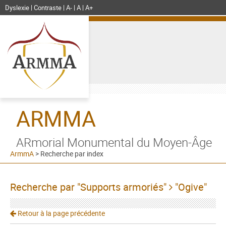
Dyslexie
Contraste
A-
A
A+
ARMMA
ARmorial Monumental du Moyen-Âge
ArmmA
>
Recherche par index
Recherche par "Supports armoriés"
"Ogive"
Retour à la page précédente