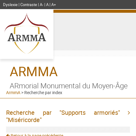
Dyslexie
Contraste
A-
A
A+
ARMMA
ARmorial Monumental du Moyen-Âge
ArmmA
>
Recherche par index
Recherche par "Supports armoriés"
"Miséricorde"
Retour à la page précédente