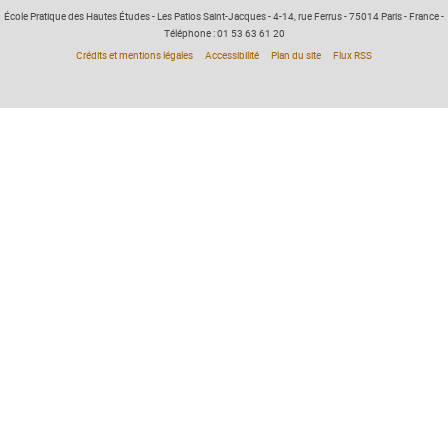
École Pratique des Hautes Études - Les Patios Saint-Jacques - 4-14, rue Ferrus - 75014 Paris - France -
Téléphone : 01 53 63 61 20
Crédits et mentions légales
Accessibilité
Plan du site
Flux RSS