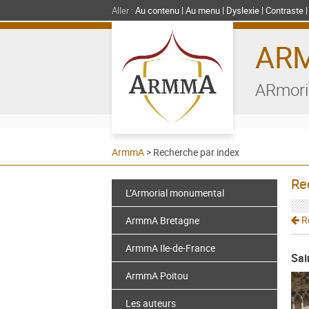
Aller :
Au contenu
Au menu
Dyslexie
Contraste
AR
ARmori
ArmmA
>
Recherche par index
Re
L’Armorial monumental
Re
ArmmA Bretagne
ArmmA Ile-de-France
Sai
ArmmA Poitou
Les auteurs