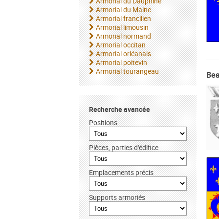
Armorial du Dauphiné
Armorial du Maine
Armorial francilien
Armorial limousin
Armorial normand
Armorial occitan
Armorial orléanais
Armorial poitevin
Armorial tourangeau
Bea
Recherche avancée
Positions
Pièces, parties d'édifice
Emplacements précis
Supports armoriés