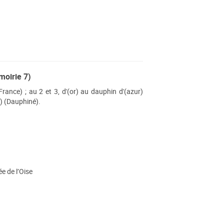
moirie 7)
 (France) ; au 2 et 3, d'(or) au dauphin d'(azur)
s) (Dauphiné).
e de l’Oise