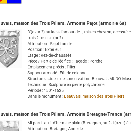
uvais, maison des Trois Piliers. Armoirie Pajot (armoirie 6a)
D'(azur ?) au lacs d’amour de…, mis en chevron, accosté et
trois ? roses d'(or ?).
Attribution : Pajot famille
Position : Extérieur
Étage : Rez-de-chaussée
Pièce / Partie de l'édifice : Façade ; Porche
Emplacement précis : Pilier
Support armorié : Fût de colonne
Structure actuelle de conservation : Beauvais MUDO-Musé
Technique : Sculpture en pierre polychrome
Période : 1501-1525
Dans le monument :
Beauvais, maison des Trois Piliers
uvais, maison des Trois Piliers. Armoirie Bretagne/France (ar
Mi-parti : au 1 d’hermine plain (Bretagne), au 2 d'(azur) à tr
Attribution : Bretagne, Anne de