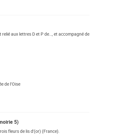
 relié aux lettres D et P de…, et accompagné de
e de l’Oise
moirie 5)
ois fleurs de lis d'(or) (France).