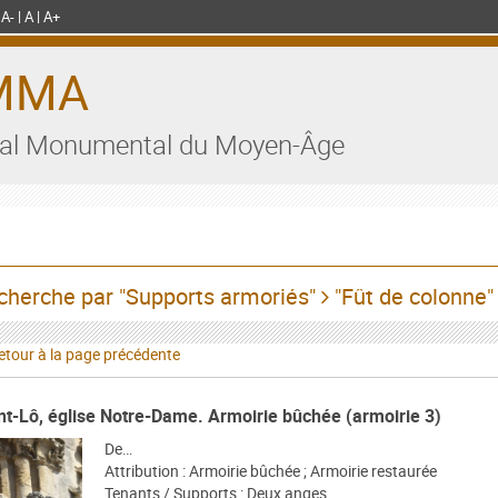
A-
A
A+
MMA
al Monumental du Moyen-Âge
cherche par "Supports armoriés"
"Fût de colonne"
tour à la page précédente
nt-Lô, église Notre-Dame. Armoirie bûchée (armoirie 3)
De…
Attribution : Armoirie bûchée ; Armoirie restaurée
Tenants / Supports : Deux anges