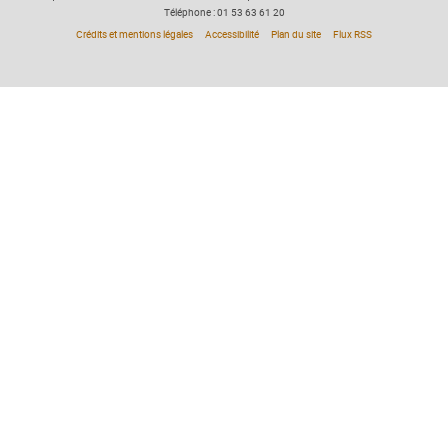
Téléphone : 01 53 63 61 20
Crédits et mentions légales
Accessibilité
Plan du site
Flux RSS