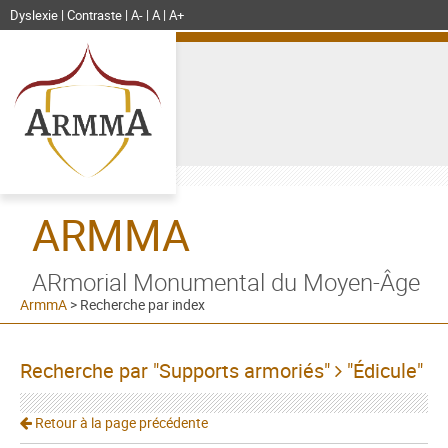
Dyslexie
Contraste
A-
A
A+
ARMMA
ARmorial Monumental du Moyen-Âge
ArmmA
>
Recherche par index
Recherche par "Supports armoriés"
"Édicule"
Retour à la page précédente