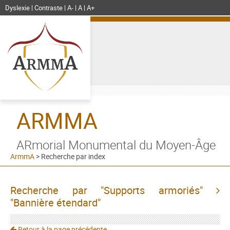
Dyslexie
Contraste
A-
A
A+
ARMMA
ARmorial Monumental du Moyen-Âge
ArmmA
>
Recherche par index
Recherche par "Supports armoriés"
"Bannière étendard"
Retour à la page précédente