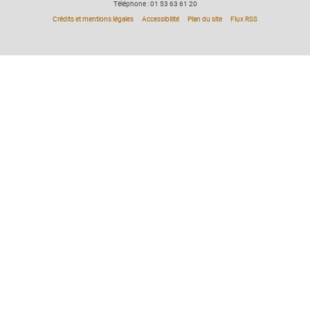
Téléphone : 01 53 63 61 20
Crédits et mentions légales
Accessibilité
Plan du site
Flux RSS