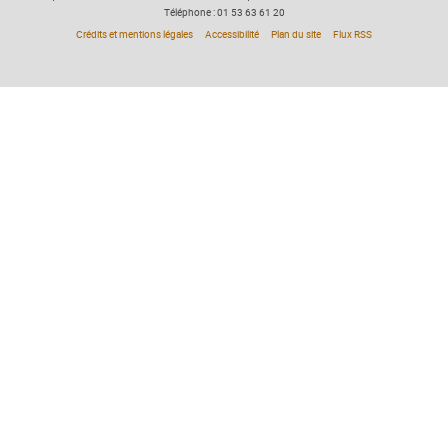
Téléphone : 01 53 63 61 20
Crédits et mentions légales
Accessibilité
Plan du site
Flux RSS