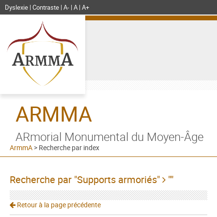
Dyslexie
Contraste
A-
A
A+
ARMMA
ARmorial Monumental du Moyen-Âge
ArmmA
>
Recherche par index
Recherche par "Supports armoriés"
""
Retour à la page précédente