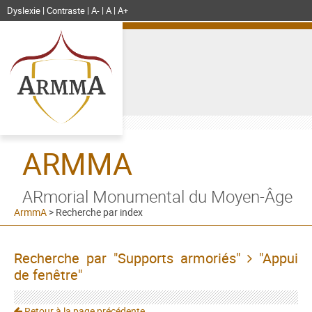
Dyslexie
Contraste
A-
A
A+
ARMMA
ARmorial Monumental du Moyen-Âge
ArmmA
>
Recherche par index
Recherche par "Supports armoriés"
"Appui
de fenêtre"
Retour à la page précédente