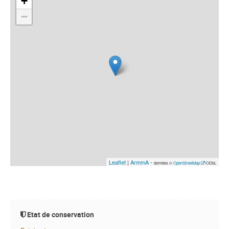
+
−
Leaflet
|
ArmmA
-
données ©
OpenStreetMap
/ODbL
Etat de conservation