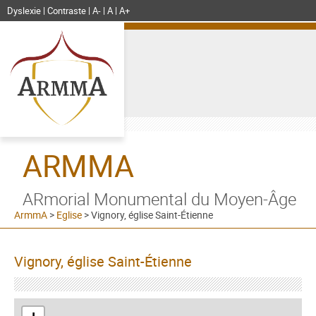
Dyslexie
Contraste
A-
A
A+
ARMMA
ARmorial Monumental du Moyen-Âge
ArmmA
>
Eglise
>
Vignory, église Saint-Étienne
Vignory, église Saint-Étienne