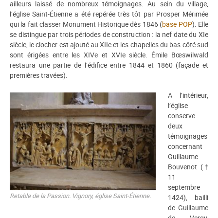
ailleurs laissé de nombreux témoignages. Au sein du village,
l’église Saint-Étienne a été repérée très tôt par Prosper Mérimée
qui la fait classer Monument Historique dès 1846 (
base POP
). Elle
se distingue par trois périodes de construction : la nef date du XIe
siècle, le clocher est ajouté au XIIe et les chapelles du bas-côté sud
sont érigées entre les XIVe et XVIe siècle. Émile Bœswilwald
restaura une partie de l’édifice entre 1844 et 1860 (façade et
premières travées).
A l’intérieur,
l’église
conserve
deux
témoignages
concernant
Guillaume
Bouvenot (†
11
septembre
Retable de la Passion. Vignory, église Saint-Étienne.
1424), bailli
de Guillaume
de Vergy,