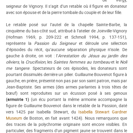
seigneur de Vignory. Il s’agit d’un retable où il figure en donateur
avec son épouse et de la pierre tombale du couple et de leur fille.
Le retable posé sur l’autel de la chapelle Sainte-Barbe, la
cinquième du bas-côté sud, attribué à l’atelier de Joinville-Vignory
(Hofman 1969, p. 209-222 et Schmoll 1994, p. 137-151),
représente la
Passion du Seigneur
et déroule une sélection
d’épisodes du récit, qu’aucune séparation physique n’isole. De
gauche à droite, on voit : l’
Arrestation du Jésus au jardin des
oliviers
, la
Crucifixion
, les
Saintes femmes au tombeau
et le
Noli
me tangere
. Spectateurs de ces épisodes, les donateurs sont
pourtant dissimulés derrière un pilier. Guillaume Bouvenot figure à
gauche, en prière, présenté non pas par son saint patron, mais par
Jean-Baptiste. Ses armes (des armes parlantes à trois têtes de
bœuf) sont reproduites sur un écusson posé à ses genoux
(armoirie 1)
(un écu portant la même armoirie accompagne la
figure de Guillaume Bouvenot dans le retable de la Passion, daté
vers 1425 par Isabella Stewart, du
Isabella Stewart Gardner
Museum
de Boston, en fait avant 1424). Nous remarquons que
des traces de la polychromie originaire sont encore visibles. En
particulier, des fragments d’un pigment jaune se trouvent dans le