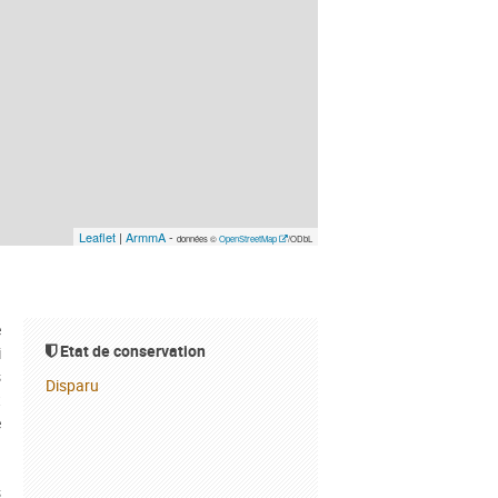
Leaflet
|
ArmmA
-
données ©
OpenStreetMap
/ODbL
e
Etat de conservation
i
s
Disparu
t
e
s