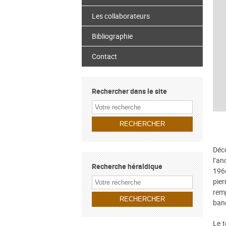
Les collaborateurs
Bibliographie
Contact
Rechercher dans le site
Déc
l’an
Recherche héraldique
196
pie
remp
banc
Le t