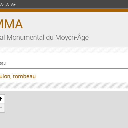
A-
A
A+
MMA
al Monumental du Moyen-Âge
eau
ulon, tombeau
+
−