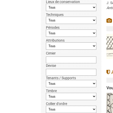
Lieux de conservation
J. S
Anti
Techniques
Périodes
Attributions
Cimier
Devise
A
Tenants / Supports
Vou
Timbre
Collier d'ordre