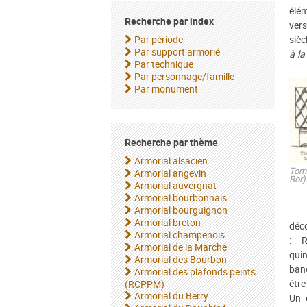
élé
Recherche par index
vers
Par période
sièc
Par support armorié
à la
Par technique
Par personnage/famille
Par monument
Recherche par thème
Armorial alsacien
Tomb
Armorial angevin
Bor)
Armorial auvergnat
Armorial bourbonnais
Armorial bourguignon
Armorial breton
déco
Armorial champenois
: R
Armorial de la Marche
quin
Armorial des Bourbon
band
Armorial des plafonds peints
être
(RCPPM)
Armorial du Berry
Un 