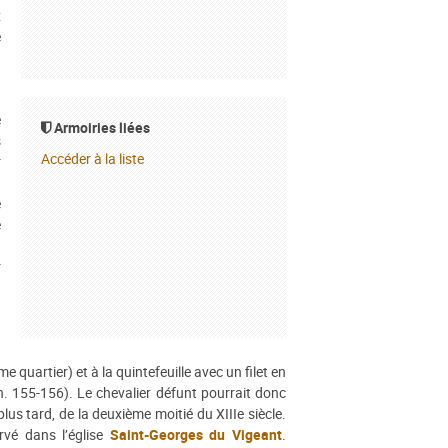
x
e
…
e
Armoiries liées
s
Accéder à la liste
r
a
e
e
r
u
a
)
a
e quartier) et à la quintefeuille avec un filet en
n. 155-156). Le chevalier défunt pourrait donc
lus tard, de la deuxième moitié du XIIIe siècle.
vé dans l’église
Saint-Georges du Vigeant
.