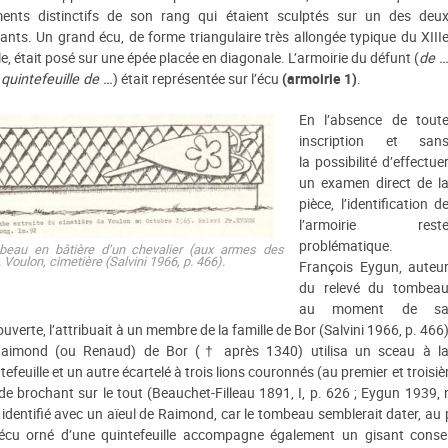
ments distinctifs de son rang qui étaient sculptés sur un des deu
ants. Un grand écu, de forme triangulaire très allongée typique du XIII
le, était posé sur une épée placée en diagonale. L’armoirie du défunt (
de 
 quintefeuille de …
) était représentée sur l’écu
(armoirie 1)
.
En l’absence de tout
inscription et san
la possibilité d’effectue
un examen direct de l
pièce, l’identification d
l’armoirie rest
problématique.
eau en bâtière d’un chevalier (aux armes des
. Voulon, cimetière (Salvini 1966, p. 466).
François Eygun, auteu
du relevé du tombea
au moment de s
uverte, l’attribuait à un membre de la famille de Bor (Salvini 1966, p. 466
aimond (ou Renaud) de Bor († après 1340) utilisa un sceau à l
tefeuille et un autre écartelé à trois lions couronnés (au premier et troisièm
e brochant sur le tout (Beauchet-Filleau 1891, I, p. 626 ; Eygun 1939, 
 identifié avec un aïeul de Raimond, car le tombeau semblerait dater, au p
écu orné d’une quintefeuille accompagne également un gisant conser