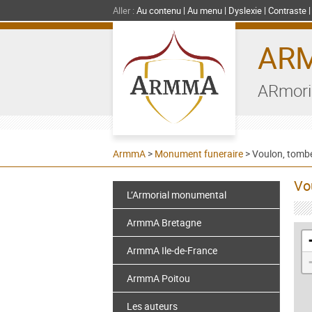
Aller :
Au contenu
Au menu
Dyslexie
Contraste
AR
ARmori
ArmmA
>
Monument funeraire
>
Voulon, tomb
Vo
L’Armorial monumental
ArmmA Bretagne
ArmmA Ile-de-France
ArmmA Poitou
Les auteurs