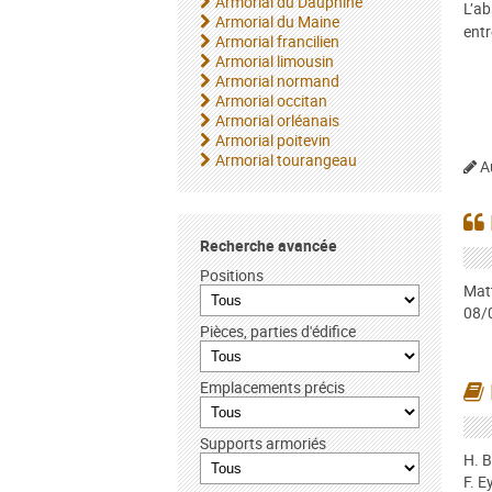
Armorial du Dauphiné
L’ab
Armorial du Maine
entr
Armorial francilien
Armorial limousin
Armorial normand
Armorial occitan
Armorial orléanais
Armorial poitevin
Armorial tourangeau
Au
Recherche avancée
Positions
Matt
08/
Pièces, parties d'édifice
Emplacements précis
Supports armoriés
H. B
F. E