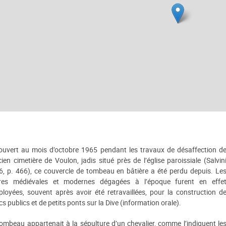
ouvert au mois d’octobre 1965 pendant les travaux de désaffection d
cien cimetière de Voulon, jadis situé près de l’église paroissiale (Salvin
6, p. 466), ce couvercle de tombeau en bâtière a été perdu depuis. Le
rres médiévales et modernes dégagées à l’époque furent en effe
loyées, souvent après avoir été retravaillées, pour la construction d
s publics et de petits ponts sur la Dive (information orale).
ombeau appartenait à la sépulture d’un chevalier, comme l’indiquent le