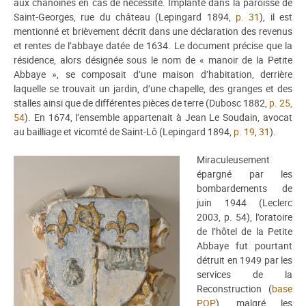
aux chanoines en cas de nécessité. Implanté dans la paroisse de
Saint-Georges, rue du château (Lepingard 1894,
p. 31
), il est
mentionné et brièvement décrit dans une déclaration des revenus
et rentes de l’abbaye datée de 1634. Le document précise que la
résidence, alors désignée sous le nom de « manoir de la Petite
Abbaye », se composait d’une maison d’habitation, derrière
laquelle se trouvait un jardin, d’une chapelle, des granges et des
stalles ainsi que de différentes pièces de terre (Dubosc 1882,
p. 25,
54
). En 1674, l’ensemble appartenait à Jean Le Soudain, avocat
au bailliage et vicomté de Saint-Lô (Lepingard 1894,
p. 19
,
31
).
Miraculeusement
épargné par les
bombardements de
juin 1944 (Leclerc
2003, p. 54), l’oratoire
de l’hôtel de la Petite
Abbaye fut pourtant
détruit en 1949 par les
services de la
Reconstruction (
base
POP
), malgré les