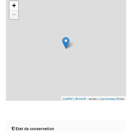
+
−
Leaflet
|
ArmmA
-
données ©
OpenStreetMap
/ODbL
Etat de conservation