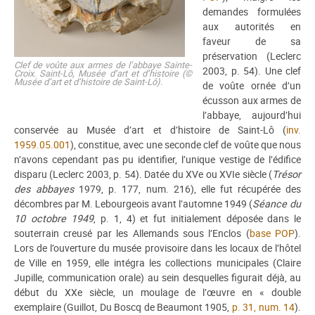
demandes formulées
aux autorités en
faveur de sa
préservation (Leclerc
Clef de voûte aux armes de l’abbaye Sainte-
2003, p. 54). Une clef
Croix. Saint-Lô, Musée d’art et d’histoire (©
Musée d’art et d’histoire de Saint-Lô).
de voûte ornée d’un
écusson aux armes de
l’abbaye, aujourd’hui
conservée au Musée d’art et d’histoire de Saint-Lô (
inv.
1959.05.001
), constitue, avec une seconde clef de voûte que nous
n’avons cependant pas pu identifier, l’unique vestige de l’édifice
disparu (Leclerc 2003, p. 54). Datée du XVe ou XVIe siècle (
Trésor
des abbayes
1979, p. 177, num. 216), elle fut récupérée des
décombres par M. Lebourgeois avant l’automne 1949 (
Séance du
10 octobre 1949
, p. 1, 4) et fut initialement déposée dans le
souterrain creusé par les Allemands sous l’Enclos (
base POP
).
Lors de l’ouverture du musée provisoire dans les locaux de l’hôtel
de Ville en 1959, elle intégra les collections municipales (Claire
Jupille, communication orale) au sein desquelles figurait déjà, au
début du XXe siècle, un moulage de l’œuvre en « double
exemplaire (Guillot, Du Boscq de Beaumont 1905,
p. 31, num. 14
).