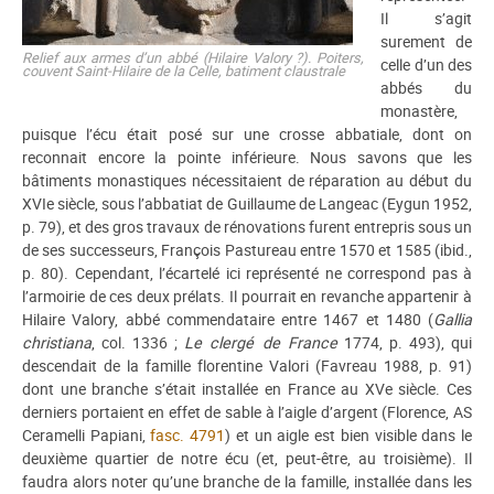
Il s’agit
surement de
Relief aux armes d’un abbé (Hilaire Valory ?). Poiters,
celle d’un des
couvent Saint-Hilaire de la Celle, batiment claustrale
abbés du
monastère,
puisque l’écu était posé sur une crosse abbatiale, dont on
reconnait encore la pointe inférieure. Nous savons que les
bâtiments monastiques nécessitaient de réparation au début du
XVIe siècle, sous l’abbatiat de Guillaume de Langeac (Eygun 1952,
p. 79), et des gros travaux de rénovations furent entrepris sous un
de ses successeurs, François Pastureau entre 1570 et 1585 (ibid.,
p. 80). Cependant, l’écartelé ici représenté ne correspond pas à
l’armoirie de ces deux prélats. Il pourrait en revanche appartenir à
Hilaire Valory, abbé commendataire entre 1467 et 1480 (
Gallia
christiana
, col. 1336 ;
Le clergé de France
1774, p. 493), qui
descendait de la famille florentine Valori (Favreau 1988, p. 91)
dont une branche s’était installée en France au XVe siècle. Ces
derniers portaient en effet de sable à l’aigle d’argent (Florence, AS
Ceramelli Papiani,
fasc. 4791
) et un aigle est bien visible dans le
deuxième quartier de notre écu (et, peut-être, au troisième). Il
faudra alors noter qu’une branche de la famille, installée dans les