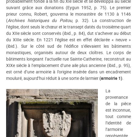
probablement fondé à la fin du XIe siècle et se développa au siècle
suivant grâce aux donations (Eygun 1952, p. 75). Le premier
prieur connu, Robert, gouverna le monastère de 1130 à 1146
(
Archives historiques du Poitou
, p. 32). La construction de
l’église, dont seuls le chœur et le transept datés du troisième quart
du XIIe siècle sont conservés (ibid., p. 84), dut s’achever au début
du XIIIe siècle. En 1221 l’église est en effet déclarée « neuve »
(ibid.). Sur le côté sud de l’édifice s’élevaient les bâtiments
monastiques, organisés autour de deux cloîtres. Le corps de
bâtiments longeant l’actuelle rue Sainte-Catherine, reconstruit au
XIXe siècle à l’emplacement d’une aile plus ancienne (ibid., p. 95),
est orné d’une armoirie à l’origine insérée dans un encadrement
mouluré, aujourd’hui réduit à une sorte de larmier
(armoirie 1)
.
La
provenance
de la pièce
est inconnue,
tout comme
l’identité de
l’armoirie
représentée.