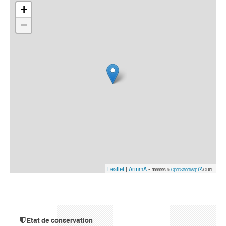
+
−
Leaflet
|
ArmmA
-
données ©
OpenStreetMap
/ODbL
Etat de conservation