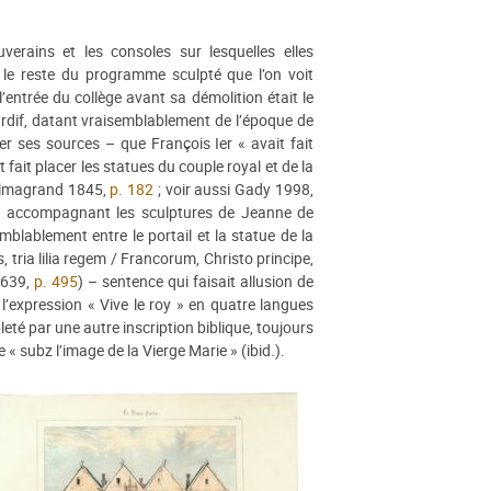
verains et les consoles sur lesquelles elles
 le reste du programme sculpté que l’on voit
’entrée du collège avant sa démolition était le
rdif, datant vraisemblablement de l’époque de
er ses sources – que François Ier « avait fait
t fait placer les statues du couple royal et de la
Halmagrand 1845,
p. 182
; voir aussi Gady 1998,
ées accompagnant les sculptures de Jeanne de
emblablement entre le portail et la statue de la
s, tria lilia regem / Francorum, Christo principe,
 1639,
p. 495
) – sentence qui faisait allusion de
l’expression « Vive le roy » en quatre langues
leté par une autre inscription biblique, toujours
e « subz l’image de la Vierge Marie » (ibid.).