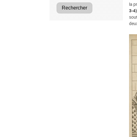
la p
Rechercher
3-4)
sout
deux