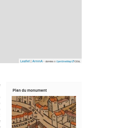
Leaflet
|
ArmmA
-
données ©
OpenStreetMap
/ODbL
e
Plan du monument
n
s
s
s
:
e
e