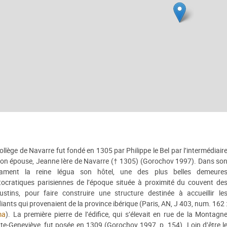
ollège de Navarre fut fondé en 1305 par Philippe le Bel par l’intermédiair
son épouse, Jeanne Ière de Navarre († 1305) (Gorochov 1997). Dans so
tament la reine légua son hôtel, une des plus belles demeure
stocratiques parisiennes de l’époque située à proximité du couvent de
ustins, pour faire construire une structure destinée à accueillir le
iants qui provenaient de la province ibérique (Paris, AN, J 403, num. 162 
ma
). La première pierre de l’édifice, qui s’élevait en rue de la Montagn
te-Geneviève, fut posée en 1309 (Gorochov 1997, p. 154). Loin d’être l