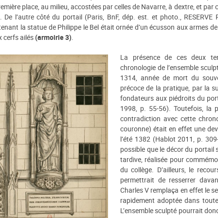
remière place, au milieu, accostées par celles de Navarre, à dextre, et pa
. De l’autre côté du portail (Paris, BnF, dép. est. et photo., RESERVE
enant la statue de Philippe le Bel était ornée d’un écusson aux armes d
 cerfs ailés
(armoirie 3)
.
La présence de ces deux ten
chronologie de l’ensemble sculpt
1314, année de mort du souve
précoce de la pratique, par la su
fondateurs aux piédroits du porta
1998, p. 55-56). Toutefois, la
contradiction avec cette chrono
couronne) était en effet une dev
l’été 1382 (Hablot 2011, p. 309
possible que le décor du portail 
tardive, réalisée pour commémor
du collège. D’ailleurs, le rec
permettrait de resserrer dava
Charles V remplaça en effet le se
rapidement adoptée dans toutes 
L’ensemble sculpté pourrait don