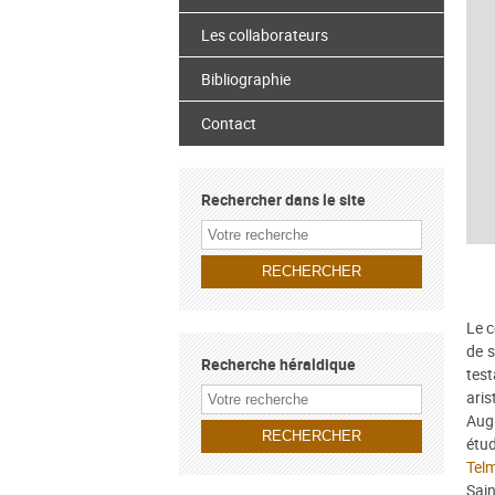
Les collaborateurs
Bibliographie
Contact
Rechercher dans le site
Le c
de 
Recherche héraldique
tes
ari
Aug
étud
Tel
Sain