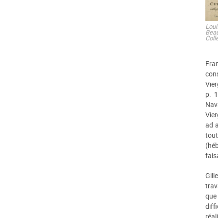
Lou
Bea
Coll
Fran
cons
Vier
p. 
Nava
Vier
ad a
tout
(héb
fais
Gill
trav
que 
diff
réa