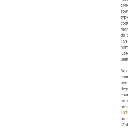
con
souv
typi
coqu
mon
du p
1514
nom
jus
Sain
De c
conn
perm
dess
cou
arme
prè
197
tand
l’En