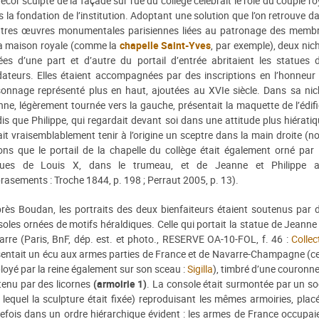
écor sculpté de la façade sur rue du collège célébrait le rôle du couple ro
 la fondation de l’institution. Adoptant une solution que l’on retrouve d
utres œuvres monumentales parisiennes liées au patronage des memb
la maison royale (comme la
chapelle Saint-Yves
, par exemple), deux nic
ées d’une part et d’autre du portail d’entrée abritaient les statues 
dateurs. Elles étaient accompagnées par des inscriptions en l’honneur
sonnage représenté plus en haut, ajoutées au XVIe siècle. Dans sa nic
ne, légèrement tournée vers la gauche, présentait la maquette de l’édifi
is que Philippe, qui regardait devant soi dans une attitude plus hiératiq
it vraisemblablement tenir à l’origine un sceptre dans la main droite (n
ns que le portail de la chapelle du collège était également orné par 
tues de Louis X, dans le trumeau, et de Jeanne et Philippe 
asements : Troche 1844, p. 198 ; Perraut 2005, p. 13).
rès Boudan, les portraits des deux bienfaiteurs étaient soutenus par 
oles ornées de motifs héraldiques. Celle qui portait la statue de Jeanne
rre (Paris, BnF, dép. est. et photo., RESERVE OA-10-FOL, f. 46 :
Collec
entait un écu aux armes parties de France et de Navarre-Champagne (ce
oyé par la reine également sur son sceau :
Sigilla
), timbré d’une couronne
tenu par des licornes
(armoirie 1)
. La console était surmontée par un so
 lequel la sculpture était fixée) reproduisant les mêmes armoiries, plac
efois dans un ordre hiérarchique évident : les armes de France occupai