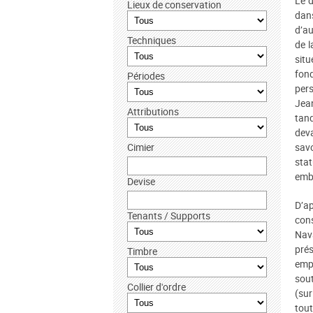
Le d
Lieux de conservation
dans
d’a
Techniques
de 
situ
fon
Périodes
per
Jean
Attributions
tand
deva
Cimier
savo
sta
embr
Devise
D’ap
Tenants / Supports
cons
Nava
prés
Timbre
empl
sou
Collier d'ordre
(sur
tout