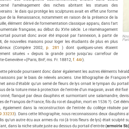
cerné l’aménagement des niches abritant les statues des
erains : le dais qui protège les sculptures avait en effet une forme
que de la Renaissance, notamment en raison de la présence de la
ille, élément dérivé de l’ornementation classique apparu, dans l’art
umentale française, au début du XVIe siècle. Le réaménagement
ortail pourrait donc avoir été imposé par l’annexion, à partir de
Nou
Pari
, de nouvelles maisons pour loger les étudiants de plus en plus
breux (Compère 2002,
p. 281
) dont quelques-unes étaient
tement situées « depuis la grande porte jusqu’au carrefour de
te-Geneviève »(Paris, BnF, ms. Fr. 18812,
f. 44r
).
ette période pourraient donc dater également les autres éléments hérald
aissons par le biais de relevés anciens. Une lithographie de François-
et ainsi d’établir qu’un semé de fleurs de lys ornait le tympan du portail e
us de la toiture mise à protection de l’entrée d’un magasin, avait été fixé u
ronné, flanqué par deux dauphins et surmontant une salamandre, devis
s de François de France, fils du roi et dauphin, mort en 1536 ?). Cet élém
s, également dans la reconstruction de l’entrée du collège réalisée 
9.33233
). Dans cette lithographie, nous reconnaissons deux dauphins a
is qu’un autre écu aux armes du roi (à trois fleurs de lys) était sculpté s
fant, dans la niche située juste au dessus du portail d’entrée
(armoirie 5b