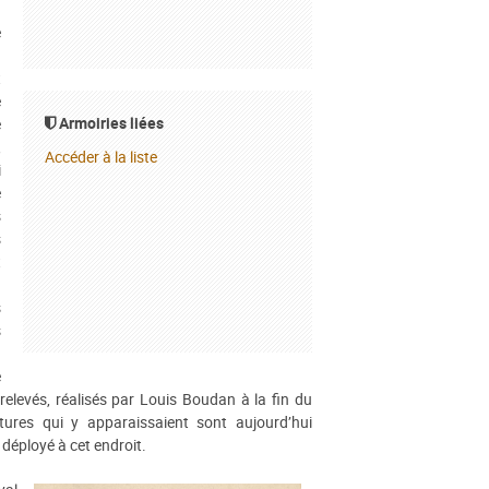
n
é
à
t
e
Armoiries liées
e
,
Accéder à la liste
i
e
s
s
t
à
s
s
a
e
 relevés, réalisés par Louis Boudan à la fin du
ptures qui y apparaissaient sont aujourd’hui
 déployé à cet endroit.