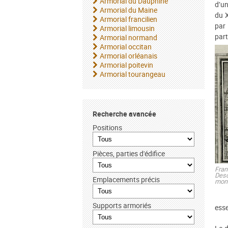
Armorial du Dauphiné
d’u
Armorial du Maine
du X
Armorial francilien
par 
Armorial limousin
part
Armorial normand
Armorial occitan
Armorial orléanais
Armorial poitevin
Armorial tourangeau
Recherche avancée
Positions
Pièces, parties d'édifice
Fran
Desc
Emplacements précis
mon
Supports armoriés
esse