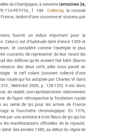
r celles de Champagne, à senestre
(armoiries 2a,
 PE-11A-PET-FOL, f. 148 :
Collecta
), la console
e France, timbré d’une couronne et soutenu par
ants fournit un indice important pour la
é. Celui-ci est d’habitude daté d’entre 1309 et
rain, et considéré comme l’exemple le plus
ite courante, de représenter de leur vivant les
il des édifices qu’ils avaient fait bâtir (Baron
 présence des deux cerfs ailés nous paraît en
logie : le cerf volant (souvent collecté d’une
ise royale qui fut adoptée par Charles VI dans
-310 ; Mérindol 2006, p. 128-129). Il est donc
soit, en réalité, une représentation relativement
er de façon rétrospective la fondation royale
ours au semé de lys pour les armes de France
ntage la fourchette chronologique. En 1376,
mé par une armoirie à trois fleurs de lys qui fut
les manifestations officielles de la royauté.
c dater des années 1380, au début du règne de