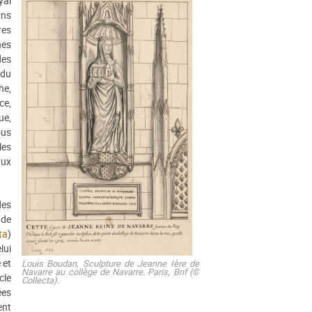
yal
ans
res
hes
des
 du
he,
ce,
ue,
ous
les
aux
des
 de
ta
)
lui
 et
Louis Boudan,
Sculpture de Jeanne Ière de
Navarre au collège de Navarre
. Paris, Bnf (©
cle
Collecta).
ées
ent