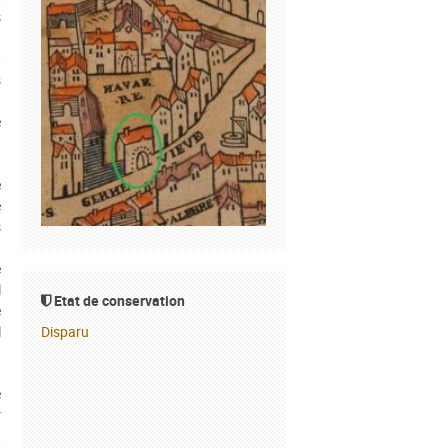
s
n
t
s
u
e
n
.
e
e
s
a
e
l
Etat de conservation
e
Disparu
l
e
r
t