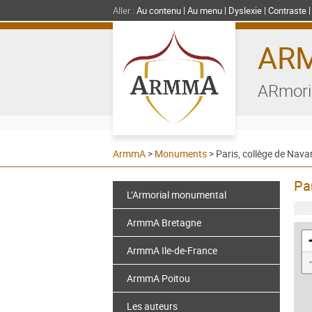
Aller :
Au contenu
Au menu
Dyslexie
Contraste
AR
ARmori
ArmmA
>
Monuments
>
Paris, collège de Nava
Pa
L’Armorial monumental
ArmmA Bretagne
ArmmA Ile-de-France
ArmmA Poitou
Les auteurs