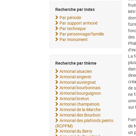
frui
Recherche par index
lett
Par période
dont
Par support armorié
form
Par technique
fon
Par personnage/famille
des 
Par monument
Phil
d’ex
La f
plus
Recherche par thème
dan
Armorial alsacien
dir
Armorial angevin
créa
Armorial auvergnat
Armorial bourbonnais
de s
Armorial bourguignon
ne f
Armorial breton
univ
Armorial champenois
sur 
Armorial de la Marche
Armorial des Bourbon
Form
Armorial des plafonds peints
(RCPPM)
de N
Armorial du Berry
un p