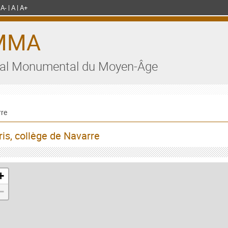
A-
A
A+
MMA
al Monumental du Moyen-Âge
rre
ris, collège de Navarre
+
−