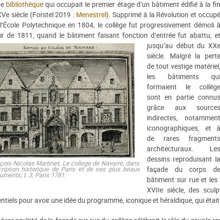
ne
bibliothèque
qui occupait le premier étage d’un bâtiment édifié à la fi
Ve siècle (Forstel 2019 :
Menestrel
). Supprimé à la Révolution et occup
l’École Polytechnique en 1804, le collège fut progressivement démoli 
ir de 1811, quand le bâtiment faisant fonction d’entrée fut abattu, e
jusqu’au début du XX
siècle. Malgré la pert
de tout vestige matériel
les bâtiments qu
formaient le collèg
sont en partie connu
grâce aux source
indirectes, notammen
iconographiques, et 
de rares fragment
architecturaux. Le
dessins reproduisant l
çois-Nicolas Martinet,
Le college de Navarre
, dans
ription historique de Paris et de ses plus beaux
façade du corps d
uments
, t. 3, Paris 1781.
bâtiment sur rue et les
XVIIe siècle, des scul
ntiels pour avoir une idée du programme, iconique et héraldique, qui était