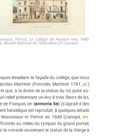
sveaux, Pernot,
Le collège de Navarre vers 1440
.
s, Musée National de l’éducation (© Canopé).
iques émaillant la façade du collège, que nous
Nicolas Martinet (Poncelin, Martinet 1781,
pl.
)
t que, à la droite de la statue du roi, juste au-
n relief présentant un écu à trois fleurs de lys,
e de François Ier
(armoirie 5a)
(s’agirait-il des
ent héraldique est reproduit, à quelques détails
par Nousveaux et Pernot en 1848 (Canopé,
inv.
ffrontés au milieu du tympan du grand portail,
ur la console soutenant la statue de la Vierge à
)
.