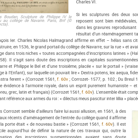
Charles VI.
Si les sculptures des deux sou
is Boudan,
Sculpture de Philippe IV le
u au collège de Navarre
. Paris, Bnf (©
reposent sont bien médiévales,
ecta).
dans les gravures reproduisant l
résultat d’un réaménagement ta
çois Ier. Charles Nicolas Halmagrand affirme en effet – hélas sans cit
truire, en 1536, le grand portail du collège de Navarre, sur la rue » et avai
ge dans trois niches « toutes accompagnées d’inscriptions latines » (
158). Il s’agit sans doute des inscriptions en capitales susmentionn
rre et Philippe le Bel et d’une troisième, placée « sur le portail » (vrais
ge à l’Enfant), sur laquelle on pouvait lire « Dextra potens, lex aequa, fide
stra ferent » (Corrozet 1561,
f. 60v
; Corrozet- 1577, p. 102 ; Du Breul
e évidence à l’armoirie royale, dans un esprit purement humaniste – et 
reu, grec, latin et français) (Corrozet 1561,
f. 60v
). L’ensemble était comp
ant référence aux armes du roi : « dilectus meus pascitur inter lillia » placé
es Corrozet semble d’ailleurs faire lui aussi allusion, en 1561, à des
aux récents d’aménagement de l’entrée du collège quand il affirme
la porte était « de nouveau bastie » (Corrozet 1561,
f. 60v
). Il est
icile aujourd’hui de définir la nature de ces travaux qui, outre la
lisation des inscriptions susmentionnées, avaient sans doute