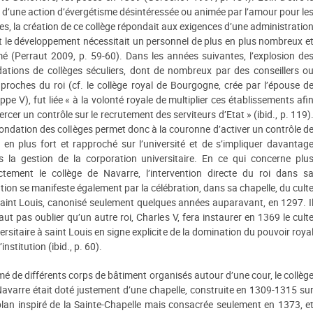
t d’une action d’évergétisme désintéressée ou animée par l’amour pour le
res, la création de ce collège répondait aux exigences d’une administratio
 le développement nécessitait un personnel de plus en plus nombreux e
é (Perraut 2009, p. 59-60). Dans les années suivantes, l’explosion de
dations de collèges séculiers, dont de nombreux par des conseillers o
proches du roi (cf. le collège royal de Bourgogne, crée par l’épouse d
ippe V), fut liée « à la volonté royale de multiplier ces établissements afi
ercer un contrôle sur le recrutement des serviteurs d’Etat » (ibid., p. 119)
ondation des collèges permet donc à la couronne d’activer un contrôle d
 en plus fort et rapproché sur l’université et de s’impliquer davantag
s la gestion de la corporation universitaire. En ce qui concerne plu
ectement le collège de Navarre, l’intervention directe du roi dans s
tion se manifeste également par la célébration, dans sa chapelle, du cult
aint Louis, canonisé seulement quelques années auparavant, en 1297. I
aut pas oublier qu’un autre roi, Charles V, fera instaurer en 1369 le cult
ersitaire à saint Louis en signe explicite de la domination du pouvoir roya
l’institution (ibid., p. 60).
é de différents corps de bâtiment organisés autour d’une cour, le collèg
avarre était doté justement d’une chapelle, construite en 1309-1315 su
lan inspiré de la Sainte-Chapelle mais consacrée seulement en 1373, e