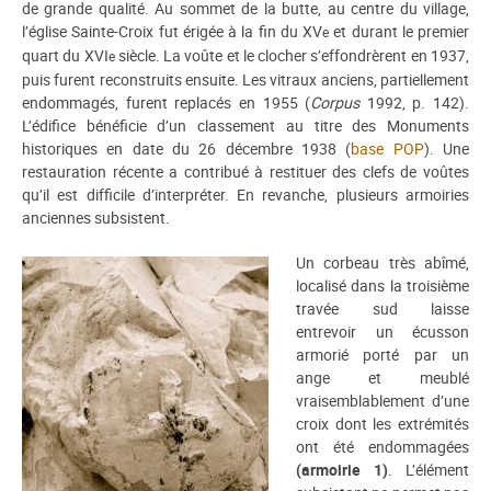
de grande qualité. Au sommet de la butte, au centre du village,
l’église Sainte-Croix fut érigée à la fin du XV
et durant le premier
e
quart du XVI
siècle. La voûte et le clocher s’effondrèrent en 1937,
e
puis furent reconstruits ensuite. Les vitraux anciens, partiellement
endommagés, furent replacés en 1955 (
Corpus
1992, p. 142).
L’édifice bénéficie d’un classement au titre des Monuments
historiques en date du 26 décembre 1938 (
base POP
). Une
restauration récente a contribué à restituer des clefs de voûtes
qu’il est difficile d’interpréter. En revanche, plusieurs armoiries
anciennes subsistent.
Un corbeau très abîmé,
localisé dans la troisième
travée sud laisse
entrevoir un écusson
armorié porté par un
ange et meublé
vraisemblablement d’une
croix dont les extrémités
ont été endommagées
(armoirie 1)
. L’élément