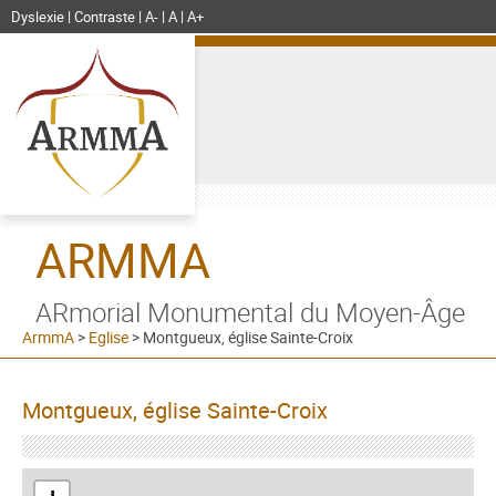
Dyslexie
Contraste
A-
A
A+
ARMMA
ARmorial Monumental du Moyen-Âge
ArmmA
>
Eglise
>
Montgueux, église Sainte-Croix
Montgueux, église Sainte-Croix