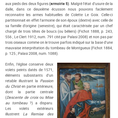
aux pieds des deux figures
(armoirie 5)
. Malgré l’état d’usure de la
dalle, dans ce deuxième écusson nous pouvons facilement
reconnaitre les armes habituelles de Colette Le Goix. Celle-ci
partitionnait en effet l’armoirie de son époux (dextre) avec celle de
sa famille d’origine (senestre), qui était caractérisée par un chef
chargé de trois têtes de boucs (ou béliers) (Fichot 1888, p. 243,
556 ; Le Clert 1912, num. 791 cité par Palasi 2008) et non pas par
trois oiseaux comme on le trouve parfois indiqué sur la base d’une
mauvaise interprétation du tombeau de Montgueux (Fichot 1884,
p. 125 ; Palasi 2008, num. 1088).
Enfin, l’église conserve deux
volets peints datés de 1571,
éléments subsistants d’un
retable illustrant la
Passion
du Christ
en partie intérieure,
dont la partie centrale
(
Descente de croix
ou
Mise
au tombeau
?) a disparu.
Les volets extérieurs
illustrent
La Remise des