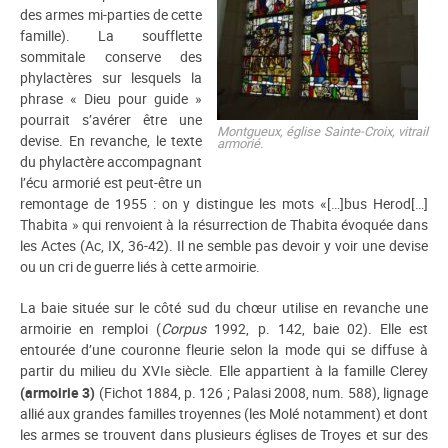
des armes mi-parties de cette
famille). La soufflette
sommitale conserve des
phylactères sur lesquels la
phrase « Dieu pour guide »
pourrait s’avérer être une
Montgueux, église Sainte-Croix, vitrail
devise. En revanche, le texte
armorié.
du phylactère accompagnant
l’écu armorié est peut-être un
remontage de 1955 : on y distingue les mots «[…]bus Herod[…]
Thabita » qui renvoient à la résurrection de Thabita évoquée dans
les Actes (Ac, IX, 36-42). Il ne semble pas devoir y voir une devise
ou un cri de guerre liés à cette armoirie.
La baie située sur le côté sud du chœur utilise en revanche une
armoirie en remploi (
Corpus
1992, p. 142, baie 02). Elle est
entourée d’une couronne fleurie selon la mode qui se diffuse à
partir du milieu du XVI
siècle. Elle appartient à la famille Clerey
e
(armoirie 3)
(Fichot 1884, p. 126 ; Palasi 2008, num. 588), lignage
allié aux grandes familles troyennes (les Molé notamment) et dont
les armes se trouvent dans plusieurs églises de Troyes et sur des