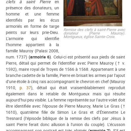
clefs à saint Pierre
en
présence des donateurs, un
homme et une femme
identifiés par les écus
armoriés en forme de targe
Remise des clefs à saint-Pierre avec
peints sur leurs prie-Dieu.
donateur (Pierre Mauroy).
Montgueux, église Sainte-Croix.
L’armoirie qui identifie
l’homme appartient à la
famille Mauroy (Palasi 2008,
num. 1737)
(armoirie 6)
. Celui-ci est présenté aux pieds de saint
Pierre, détail qui permet de l’identifier avec Pierre Mauroy († v.
1592), maire royal de Troyes de 1566 à 1568. Appartenant à une
branche cadette de la famille, Pierre en brisait les armes par l’ajout
d’une étoile à cinq rais accompagnant le chevron en chef (Mauroy
1910,
p. 37
), détail qui était vraisemblablement reproduit
également dans le retable de Montgueux mais qui résulte
aujourd’hui peu visible. La femme représentée sur l’autre volet doit
être identifiée avec l’épouse de Pierre Mauroy, Marie Le Gras (†
1610), quatrième fille de Simon Le Gras et d’Étiennette Le
Tresnard (l’épisode biblique de la remise des clefs par Jésus à
saint Pierre ferait donc allusion à l’union du couple). L’écusson
accompagnant son portrait est très abimés
(armoirie 7)
. S’il est