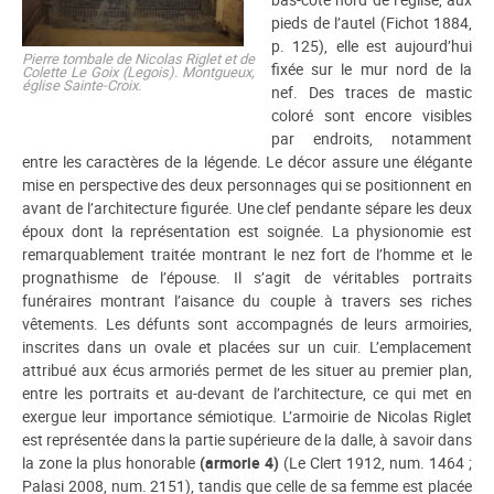
pieds de l’autel (Fichot 1884,
p. 125), elle est aujourd’hui
Pierre tombale de Nicolas Riglet et de
fixée sur le mur nord de la
Colette Le Goix (Legois). Montgueux,
église Sainte-Croix.
nef. Des traces de mastic
coloré sont encore visibles
par endroits, notamment
entre les caractères de la légende. Le décor assure une élégante
mise en perspective des deux personnages qui se positionnent en
avant de l’architecture figurée. Une clef pendante sépare les deux
époux dont la représentation est soignée. La physionomie est
remarquablement traitée montrant le nez fort de l’homme et le
prognathisme de l’épouse. Il s’agit de véritables portraits
funéraires montrant l’aisance du couple à travers ses riches
vêtements. Les défunts sont accompagnés de leurs armoiries,
inscrites dans un ovale et placées sur un cuir. L’emplacement
attribué aux écus armoriés permet de les situer au premier plan,
entre les portraits et au-devant de l’architecture, ce qui met en
exergue leur importance sémiotique. L’armoirie de Nicolas Riglet
est représentée dans la partie supérieure de la dalle, à savoir dans
la zone la plus honorable
(armorie 4)
(Le Clert 1912, num. 1464 ;
Palasi 2008, num. 2151), tandis que celle de sa femme est placée