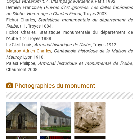
Corpus vitrearum
, t. 4,
Champagne-Ardenne
, Paris 1992.
Demésy Françoise,
Œuvres d’Art ignorées. Les dalles funéraires
de l’Aube. Hommage à Charles Fichot
, Troyes 2003.
Fichot Charles,
Statistique monumentale du département de
l’Aube
, t. 1, Troyes 1884.
Fichot Charles, Statistique monumentale du département de
l’Aube, t. 2, Troyes 1888.
Le Clert Louis,
Armorial historique de l’Aube
, Troyes 1912.
Mauroy Adrien Charles
,
Généalogie historique de la Maison de
Mauroy
, Lyon 1910.
Palasi Philippe,
Armorial historique et monumental de l’Aube
,
Chaumont 2008.
Photographies du monument