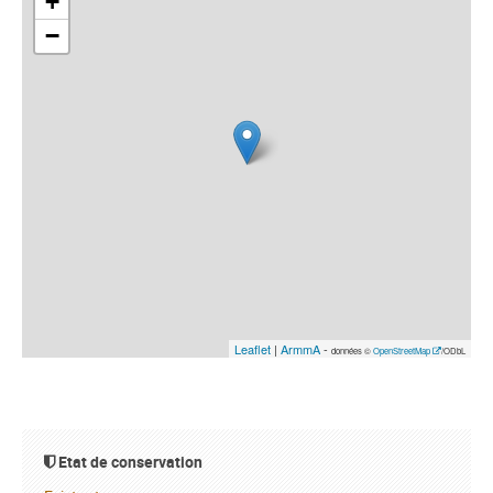
+
−
Leaflet
|
ArmmA
-
données ©
OpenStreetMap
/ODbL
Etat de conservation