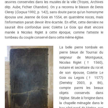
œuvres conservées dans les musées de la ville (Troyes, Archives
dép. Aube, Fichier Chandon). On y a reconnu le blason de Denis
Clerey (
Corpus
1992, p. 142), sans doute parce qu’un homonyme
épousa une Jeanne de Goix en 1554, en quatrième noces, mais
l’information parait devoir être écartée. En effet, cette dernière ne
saurait être confondue avec Colette Le Goix qui était encore
mariée à Nicolas Riglet à cette époque, comme l’atteste le
tombeau du couple conservé dans cette même église.
La belle pierre tombale en
pierre bleue de Tournai du
seigneur de Montgueux,
Nicolas Riglet († 1560),
notaire et secrétaire du roi et
de son épouse, Colette Le
Goix ou Legois († 1577)
(Demésy 2003, p. 86),
compte parmi les beaux
objets conservés dans
l’église. Située à l’origine dans
la chapelle ménagée dans le
bas-côté nord de l’église, aux