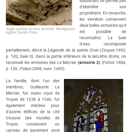
subsistant ne permet pas
d’identifier son
propriétaire. En revanche,
les verrières conservent
deux belles armoiries qu’il
Ange portant un écu armorié. Montgueux,
est possible de
église Sainte-Croix.
reconnaître. La baie
d’axe, recomposée
partiellement, décrit la
Légende de la sainte Croix
(
Corpus
1992,
p. 142, baie 0). Dans la partie inférieure de la lancette droite, on
reconnaît les armoiries des Le Mercier
(armoirie 2)
(Fichot 1884,
p. 126 ; Palasi 2008, num. 1499).
La famille, dont l’un des
membres, Guillaume Le
Mercier, fut maire royal de
Troyes de 1538 à 1540, fut
également mécène pour
d’autres édifices de la cité
tricasse (les musées de
Troyes conservent un
carreau de pavement orné