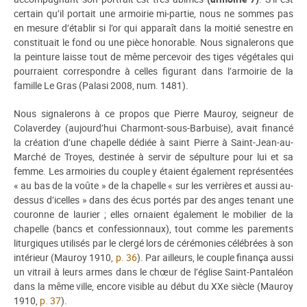
certain qu’il portait une armoirie mi-partie, nous ne sommes pas
en mesure d’établir si l’or qui apparaît dans la moitié senestre en
constituait le fond ou une pièce honorable. Nous signalerons que
la peinture laisse tout de même percevoir des tiges végétales qui
pourraient correspondre à celles figurant dans l’armoirie de la
famille Le Gras (Palasi 2008, num. 1481).
Nous signalerons à ce propos que Pierre Mauroy, seigneur de
Colaverdey (aujourd’hui Charmont-sous-Barbuise), avait financé
la création d’une chapelle dédiée à saint Pierre à Saint-Jean-au-
Marché de Troyes, destinée à servir de sépulture pour lui et sa
femme. Les armoiries du couple y étaient également représentées
« au bas de la voûte » de la chapelle « sur les verrières et aussi au-
dessus d’icelles » dans des écus portés par des anges tenant une
couronne de laurier ; elles ornaient également le mobilier de la
chapelle (bancs et confessionnaux), tout comme les parements
liturgiques utilisés par le clergé lors de cérémonies célébrées à son
intérieur (Mauroy 1910,
p. 36
). Par ailleurs, le couple finança aussi
un vitrail à leurs armes dans le chœur de l’église Saint-Pantaléon
dans la même ville, encore visible au début du XXe siècle (Mauroy
1910,
p. 37
).