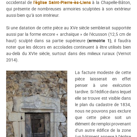
occidental de
l’église Saint-Pierre-ès-Liens
à la Chapelle-Bâton,
qui présente de nombreuses armoiries sculptées à son extérieur
aussi bien qu’à son intérieur.
Si une datation de cette pièce au XVe siècle semblerait supportée
aussi par la forme encore « archaïque » de l’écusson (12,5 cm de
haut) sculpté dans sa partie supérieure
(armoirie 1)
, il faudra
noter que les décors en accolades continuent à être utilisés bien
au-delà du XVIe siècle, surtout dans des milieux ruraux (Vernot
2014).
La facture modeste de cette
pièce laisserait en effet
penser à une exécution
tardive. Si l’édifice dans lequel
elle se trouve est visible dans
le plan du cadastre de 1834,
nous ne pouvons pas exclure
que cette pièce soit un
élément de remploi provenant
d’un autre édifice de la zone
(un bâtiment annexe à l’église