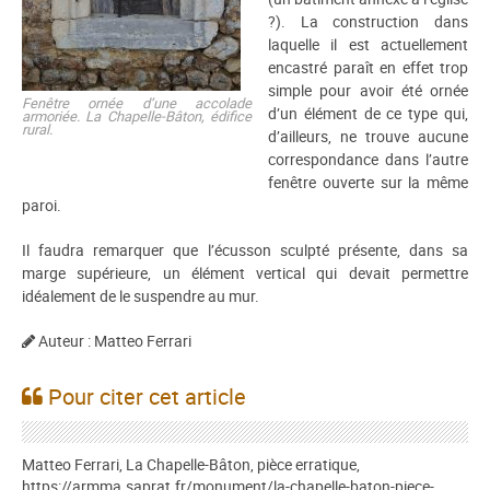
?). La construction dans
laquelle il est actuellement
encastré paraît en effet trop
simple pour avoir été ornée
Fenêtre ornée d’une accolade
d’un élément de ce type qui,
armoriée. La Chapelle-Bâton, édifice
rural.
d’ailleurs, ne trouve aucune
correspondance dans l’autre
fenêtre ouverte sur la même
paroi.
Il faudra remarquer que l’écusson sculpté présente, dans sa
marge supérieure, un élément vertical qui devait permettre
idéalement de le suspendre au mur.
Auteur : Matteo Ferrari
Pour citer cet article
Matteo Ferrari, La Chapelle-Bâton, pièce erratique,
https://armma.saprat.fr/monument/la-chapelle-baton-piece-