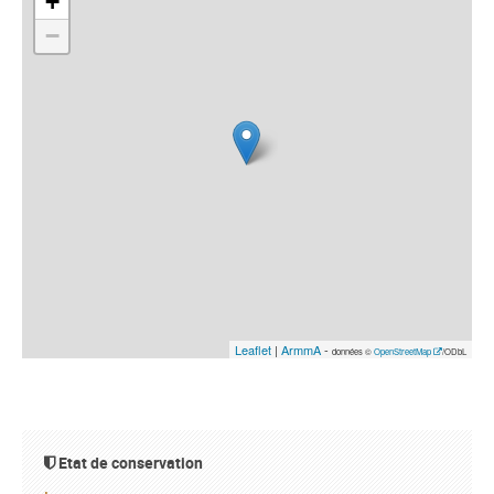
+
−
Leaflet
|
ArmmA
-
données ©
OpenStreetMap
/ODbL
Etat de conservation