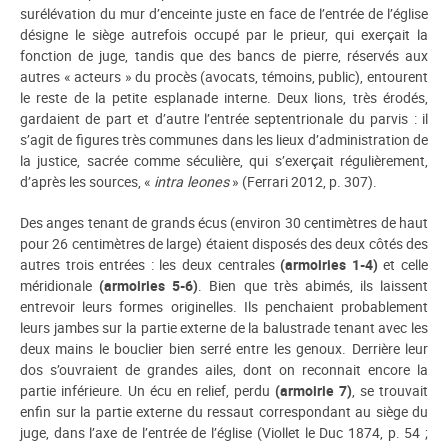
surélévation du mur d’enceinte juste en face de l’entrée de l’église
désigne le siège autrefois occupé par le prieur, qui exerçait la
fonction de juge, tandis que des bancs de pierre, réservés aux
autres « acteurs » du procès (avocats, témoins, public), entourent
le reste de la petite esplanade interne. Deux lions, très érodés,
gardaient de part et d’autre l’entrée septentrionale du parvis : il
s’agit de figures très communes dans les lieux d’administration de
la justice, sacrée comme séculière, qui s’exerçait régulièrement,
d’après les sources, «
intra leones
» (Ferrari 2012, p. 307).
Des anges tenant de grands écus (environ 30 centimètres de haut
pour 26 centimètres de large) étaient disposés des deux côtés des
autres trois entrées : les deux centrales
(armoiries 1-4)
et celle
méridionale
(armoiries 5-6)
. Bien que très abimés, ils laissent
entrevoir leurs formes originelles. Ils penchaient probablement
leurs jambes sur la partie externe de la balustrade tenant avec les
deux mains le bouclier bien serré entre les genoux. Derrière leur
dos s’ouvraient de grandes ailes, dont on reconnait encore la
partie inférieure. Un écu en relief, perdu
(armoirie 7)
, se trouvait
enfin sur la partie externe du ressaut correspondant au siège du
juge, dans l’axe de l’entrée de l’église (Viollet le Duc 1874, p. 54 ;