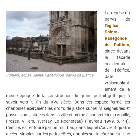
La reprise du
parvis de
l’église
Sainte-
Radegonde
de Poitiers
,
placé devant
la façade
occidentale
de l’édifice,
Poitiers, église Sainte-Radegonde, parvis de justice.
date
vraisemblabl
ement de la
même époque de la construction du grand portail gothique, à
savoir vers la fin du XVe siècle. Dans cet espace fermé, les
chanoines exerçaient les droits de justice sur leurs seigneuries et
possessions, situées dans la ville et même à son extérieur (Vouillé,
Frozes, Villiers, Yversay, Le Rochereau) (Favreau 1999, p. 44).
L’enclos est entouré par un mur bas, dans lequel s’ouvrent quatre
accès : simples sur les petits côtés, doubles sur le côté ouest. Une