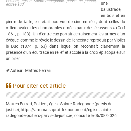
Poitiers, église Sainte-Radegonde, parvis de justice,
une
entrée sud.
balustrade,
en bois et en
pierre de taille, elle était pourvue de cinq entrées, dont celles du
milieu avaient les chambranles ornées par « des écussons » (Cerf
1861, p. 183). Un d’entre eux portait certainement les armes d’un
évêque, comme le révèle le dessin de l’enceinte reproduit par Viollet
le Duc (1874, p. 53) dans lequel on reconnaît clairement la
présence d’un écu tracé en relief et accolé à la croix épiscopale sur
un pilier.
Auteur : Matteo Ferrari
Pour citer cet article
Matteo Ferrari, Poitiers, église Sainte-Radegonde (parvis de
justice), https://armma.saprat.fr/monument/eglise-sainte-
radegonde-poitiers-parvis-de-justice/, consulté le 06/08/2026.