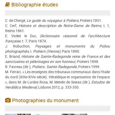
Bibliographie études
C. de Chergé,
Le guide du voyageur à Poitiers
, Poitiers 1851.
C. Cerf,
Histoire et description de Notre-Dame de Reims
, t. 1,
Reims 1861.
E. Viollet le Duc,
Dictionnaire raisonné de l’architecture
française
, t. 7, Paris 1874.
J. Robuchon,
Paysages et monuments du Poitou
photographiés
, I.
Poitiers (Vienne)
, Paris 1890.
E. Briand,
Histoire de Sainte-Radegonde reine de France et des
sanctuaires et pèlerinages en son honneur
, Poitiers 1898.
R. Favreau (dir.),
Poitiers. Sainte Radegonde
, Poitiers 1999.
M. Ferrari, « Les enseignes des tribunaux communaux dans l’Italie
du nord (XIIIe-XIVe siècle). Héraldique et organisation de l’espace
», dans M. de Lurdes Rosa, M. Metelo de Seixas (dir.),
Estudos de
Heráldica Medieval
, Lisbone 2012, p. 333-350.
Photographies du monument