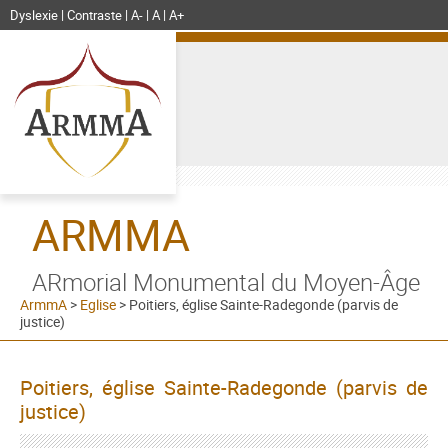
Dyslexie
Contraste
A-
A
A+
ARMMA
ARmorial Monumental du Moyen-Âge
ArmmA
>
Eglise
>
Poitiers, église Sainte-Radegonde (parvis de
justice)
Poitiers, église Sainte-Radegonde (parvis de
justice)