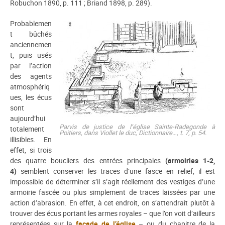
Robuchon 1890, p. 111 ; Briand 1898, p. 289).
Probablemen
t bûchés
anciennemen
t, puis usés
par l’action
des agents
atmosphériq
ues, les écus
sont
aujourd’hui
Parvis de justice de l’église Sainte-Radegonde à
totalement
Poitiers, dans Viollet le duc,
Dictionnaire…,
t. 7, p. 54.
illisibles. En
effet, si trois
des quatre boucliers des entrées principales
(armoiries 1-2,
4)
semblent conserver les traces d’une fasce en relief, il est
impossible de déterminer s’il s’agit réellement des vestiges d’une
armoirie fascée ou plus simplement de traces laissées par une
action d’abrasion. En effet, à cet endroit, on s’attendrait plutôt à
trouver des écus portant les armes royales – que l’on voit d’ailleurs
représentées sur la
façade de l’église
– ou du chapitre de la