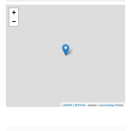
+
−
Leaflet
|
ArmmA
-
données ©
OpenStreetMap
/ODbL