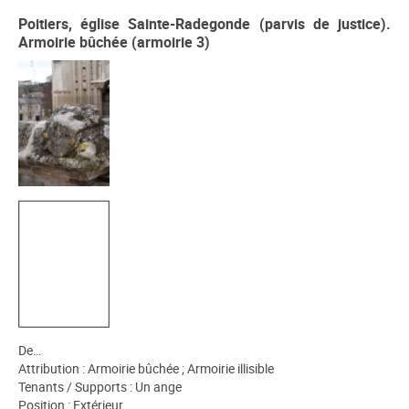
Poitiers, église Sainte-Radegonde (parvis de justice).
Armoirie bûchée (armoirie 3)
De…
Attribution : Armoirie bûchée ; Armoirie illisible
Tenants / Supports : Un ange
Position : Extérieur