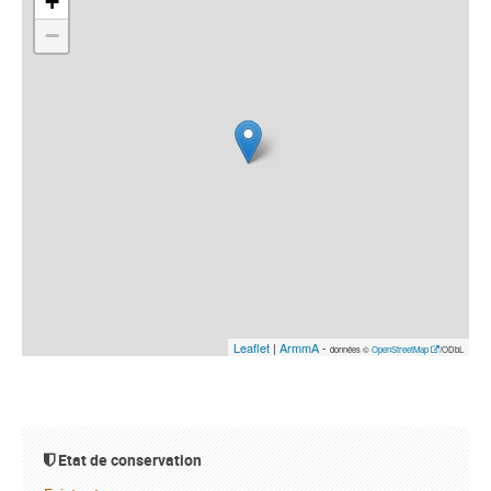
+
−
Leaflet
|
ArmmA
-
données ©
OpenStreetMap
/ODbL
Etat de conservation